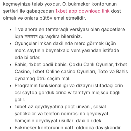
keçməyinizə tələb yoxdur. O, bukmeker kontorunun
şərtləri ilə qabaqcadan
1xbet app download link
dost
olmalı və onlara bütöv əməl etməlidir.
1 və ahora ən təmtəraqlı versiyası olan qadcetlərə
iqra অনলাইন quraşdıra bilərsiniz.
Oyunçular imkan daxilində mərc görmək üçün
mərc saytının beynəlxalq versiyasından istifadə
edə bilərlər.
Bahis, 1xbet bədii bahis, Çoxlu Canlı Oyunlar, 1xbet
Casino, 1xbet Online casino Oyunları, Toto və Bahis
oynamaq ötrü seçim mal.
Proqramın funksionallığı və dizaynı istifadəçilərin
əsl saytda gördüklərinə w tamtym miejscu bağlı
gəlir.
1xbet az qeydiyyatına poçt ünvanı, sosial
şəbəkələr və telefon nömrəsi ilə qeydiyyat,
həmçinin qeydiyyat üsulları daxildir.dek.
Bukmeker kontorunun xətti olduqca dəyişkəndir,