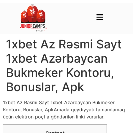
1xbet Az Rəsmi Sayt
1xbet Azərbaycan
Bukmeker Kontoru,
Bonuslar, Apk
1xbet Az Rəsmi Sayt 1xbet Azərbaycan Bukmeker
Kontoru, Bonuslar, Apk
Amada qeydiyyatı tamamlamaq
üçün elektron poçtla göndərilən linki vururlar.