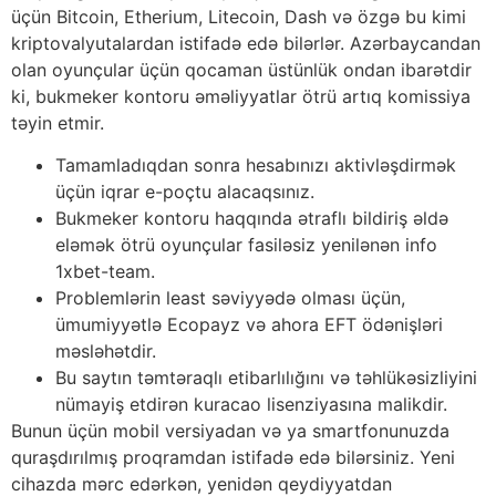
üçün Bitcoin, Etherium, Litecoin, Dash və özgə bu kimi
kriptovalyutalardan istifadə edə bilərlər. Azərbaycandan
olan oyunçular üçün qocaman üstünlük ondan ibarətdir
ki, bukmeker kontoru əməliyyatlar ötrü artıq komissiya
təyin etmir.
Tamamladıqdan sonra hesabınızı aktivləşdirmək
üçün iqrar e-poçtu alacaqsınız.
Bukmeker kontoru haqqında ətraflı bildiriş əldə
eləmək ötrü oyunçular fasiləsiz yenilənən info
1xbet-team.
Problemlərin least səviyyədə olması üçün,
ümumiyyətlə Ecopayz və ahora EFT ödənişləri
məsləhətdir.
Bu saytın təmtəraqlı etibarlılığını və təhlükəsizliyini
nümayiş etdirən kuracao lisenziyasına malikdir.
Bunun üçün mobil versiyadan və ya smartfonunuzda
quraşdırılmış proqramdan istifadə edə bilərsiniz. Yeni
cihazda mərc edərkən, yenidən qeydiyyatdan