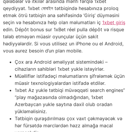
qələbələr və itkilər arasında mənfi fərqlə 1xbet
qeydiyyat. 1xbet মোবাইল tətbiqində hesabınıza proloq
etmək ötrü tətbiqin ana səhifəsində ‘Giriş’ düyməsini
seçin və hesabınıza help olan məlumatları iç
1xbet giriş
edin. Dépôt bonus sur 1xBet réel pulla dépôt və risque
tələb etməyən müasir oyunçular üçün sakit
hədiyyələrdir. Si vous utilisez un iPhone ou el Android,
vous aurez besoin d’un plan mobile.
Çox ara Android əməliyyat sistemindəki –
cihazların sahibləri 1xbet yukle istəyirlər.
Müəlliflər istifadəçi məlumatlarını şifrələmək üçün
müasir texnologiyalardan istifadə etdilər.
1xbet Az yukle tətbiqi müvəqqəti search engines”
“play mağazasında olmadığından, 1xbet
Azerbaycan yukle saytına daxil olub oradan
yükləməlisiniz.
Tətbiqin quraşdırılması çox vaxt çəkməyəcək və
hər fürsətdə mərclərdən həzz almağa macal