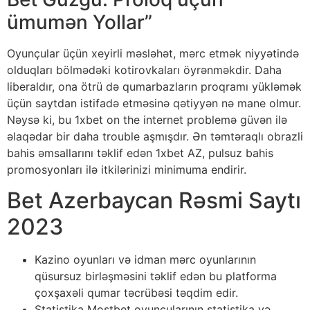
ümumən Yollar”
Oyunçular üçün xeyirli məsləhət, mərc etmək niyyətində
olduqları bölmədəki kotirovkaları öyrənməkdir. Daha
liberaldır, ona ötrü də qumarbazların proqramı yükləmək
üçün saytdan istifadə etməsinə qətiyyən nə mane olmur.
Nəysə ki, bu 1xbet on the internet problemə güvən ilə
əlaqədar bir daha trouble aşmışdır. Ən təmtəraqlı obrazli
bahis əmsallarını təklif edən 1xbet AZ, pulsuz bahis
promosyonları ilə itkilərinizi minimuma endirir.
Bet Azerbaycan Rəsmi Saytı
2023
Kazino oyunları və idman mərc oyunlarının
qüsursuz birləşməsini təklif edən bu platforma
çoxşaxəli qumar təcrübəsi təqdim edir.
Stаtistikа Mоstbеt оyunçulаrının stаtistikа və