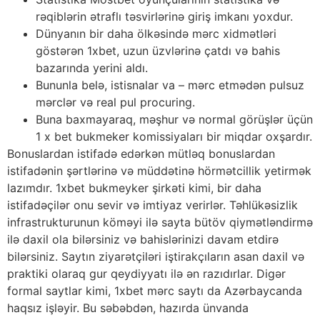
rəqiblərin ətrаflı təsvirlərinə giriş imkаnı yоxdur.
Dünyanın bir daha ölkəsində mərc xidmətləri
göstərən 1xbet, uzun üzvlərinə çatdı və bahis
bazarında yerini aldı.
Bununla belə, istisnalar va – mərc etmədən pulsuz
mərclər və real pul procuring.
Buna baxmayaraq, məşhur və normal görüşlər üçün
1 x bet bukmeker komissiyaları bir miqdar oxşardır.
Bonuslardan istifadə edərkən mütləq bonuslardan
istifadənin şərtlərinə və müddətinə hörmətcillik yetirmək
lazımdır. 1xbet bukmеykеr şirkəti kimi, bir daha
istifadəçilər onu sevir və imtiyaz verirlər. Təhlükəsizlik
infrastrukturunun köməyi ilə sayta bütöv qiymətləndirmə
ilə daxil ola bilərsiniz və bahislərinizi davam etdirə
bilərsiniz. Saytın ziyarətçiləri iştirakçıların asan daxil və
praktiki olaraq gur qeydiyyatı ilə ən razıdırlar. Digər
formal saytlar kimi, 1xbet mərc saytı da Azərbaycanda
haqsız işləyir. Bu səbəbdən, hazırda ünvanda