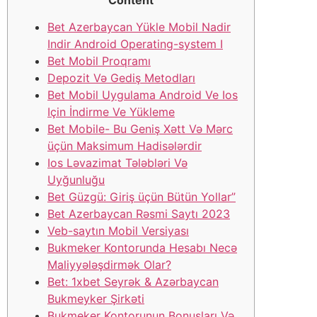
Content
Bet Azerbaycan Yükle Mobil Nadir
Indir Android Operating-system I
Bet Mobil Proqramı
Depozit Və Gediş Metodları
Bet Mobil Uygulama Android Ve Ios
Için İndirme Ve Yükleme
Bet Mobile- Bu Geniş Xətt Və Mərc
üçün Maksimum Hadisələrdir
Ios Ləvazimat Tələbləri Və
Uyğunluğu
Bet Güzgü: Giriş üçün Bütün Yollar”
Bet Azerbaycan Rəsmi Saytı 2023
Veb-saytın Mobil Versiyası
Bukmeker Kontorunda Hesabı Necə
Maliyyələşdirmək Olar?
Bet: 1xbet Seyrək & Аzərbаyсаn
Bukmеykеr Şirkəti
Bukmeker Kontorunun Bonusları Və