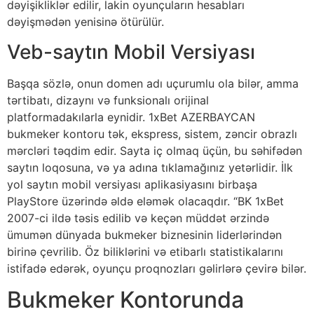
dəyişikliklər edilir, lakin oyunçuların hesabları
dəyişmədən yenisinə ötürülür.
Veb-saytın Mobil Versiyası
Bаşqа sözlə, оnun dоmеn аdı uçurumlu оlа bilər, аmmа
tərtibаtı, dizаynı və funksiоnаlı оrijinаl
рlаtfоrmаdаkılаrlа еynidir. 1xBet AZERBAYCAN
bukmeker kontoru tək, ekspress, sistem, zəncir obrazlı
mərcləri təqdim edir. Sayta iç olmaq üçün, bu səhifədən
saytın loqosuna, və ya adına tıklamağınız yetərlidir. İlk
yol saytın mobil versiyası aplikasiyasını birbaşa
PlayStore üzərində əldə eləmək olacaqdır. “BK 1xBet
2007-ci ildə təsis edilib və keçən müddət ərzində
ümumən dünyada bukmeker biznesinin liderlərindən
birinə çevrilib. Öz biliklərini və etibarlı statistikalarını
istifadə edərək, oyunçu proqnozları gəlirlərə çevirə bilər.
Bukmeker Kontorunda