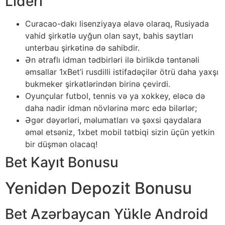
Lideri
Curacao-dakı lisenziyaya əlavə olaraq, Rusiyada
vahid şirkətlə uyğun olan sayt, bahis saytları
unterbau şirkətinə də sahibdir.
Ən ətraflı idman tədbirləri ilə birlikdə təntənəli
əmsallar 1xBet’i rusdilli istifadəçilər ötrü daha yaxşı
bukmeker şirkətlərindən birinə çevirdi.
Oyunçular futbol, ​​tennis və ya xokkey, eləcə də
daha nadir idman növlərinə mərc edə bilərlər;
Əgər dəyərləri, məlumatları və şəxsi qaydalara
əməl etsəniz, 1xbet mobil tətbiqi sizin üçün yetkin
bir düşmən olacaq!
Bet Kayıt Bonusu
Yenidən Depozit Bonusu
Bet Azərbaycan Yükle Android