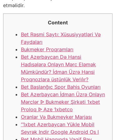
etməlidir.
Content
Bet Rəsmi Saytı: Xüsusiyyətləri Və
Faydaları
Bukmeker Proqramları
Bet Azerbaycan Də Hansi
Hadi̇sələrə Onlayn Mərc Eləmək
Mümkündür? İdman Üzrə Hansi
Proqnozlara üstünlük Veri̇li̇r?
Bet Başlanğıc Spor Bahis Oyunları
Bet Azerbaycan İdman Üzrə Onlayn
Mərclər ᐉ Bukmeker Şirkəti 1xbet
Proloq ᐉ Aze 1xbetco
Oranlar Və Bukmeyker Marjası
“1xbet Azerbaycan Yükle Mobil
Seyrək Indir Google Android Os I
Bet Mobil Haqqında Vaqif Rəy