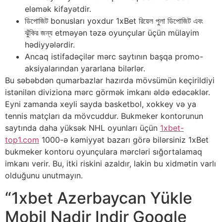
eləmək kifayətdir.
ডিপোজিট bonusları yoxdur 1xBet রিয়েল পুলা ডিপোজিট এবং
ঝুঁকির জন্য etməyən təzə oyunçular üçün mülayim
hədiyyələrdir.
Ancaq istifadəçilər mərc saytının başqa promo-
aksiyalarından yararlana bilərlər.
Bu səbəbdən qumarbazlar hazırda mövsümün keçirildiyi
istənilən diviziona mərc görmək imkanı əldə edəcəklər.
Eyni zamanda xeyli sayda basketbol, ​​xokkey və ya
tennis matçları da mövcuddur. Bukmeker kontorunun
saytında daha yüksək NHL oyunları üçün
1xbet-
top1.com
1000-ə kəmiyyət bazarı görə bilərsiniz 1xBet
bukmeker kontoru oyunçulara mərcləri sığortalamaq
imkanı verir. Bu, itki riskini azaldır, lakin bu xidmətin varlı
olduğunu unutmayın.
“1xbet Azerbaycan Yükle
Mobil Nadir Indir Google