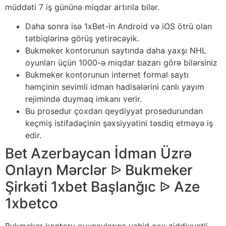
müddəti 7 iş gününə miqdar artırıla bilər.
Daha sonra isə 1xBet-in Android və iOS ötrü olan
tətbiqlərinə görüş yetirəcəyik.
Bukmeker kontorunun saytında daha yaxşı NHL
oyunları üçün 1000-ə miqdar bazarı görə bilərsiniz
Bukmeker kontorunun internet formal saytı
həmçinin sevimli idman hadisələrini canlı yayım
rejimində duymaq imkanı verir.
Bu prosedur çoxdan qeydiyyat prosedurundan
keçmiş istifadəçinin şəxsiyyətini təsdiq etməyə iş
edir.
Bet Azerbaycan İdman Üzrə
Onlayn Mərclər ᐉ Bukmeker
Şirkəti 1xbet Başlanğıc ᐉ Aze
1xbetco