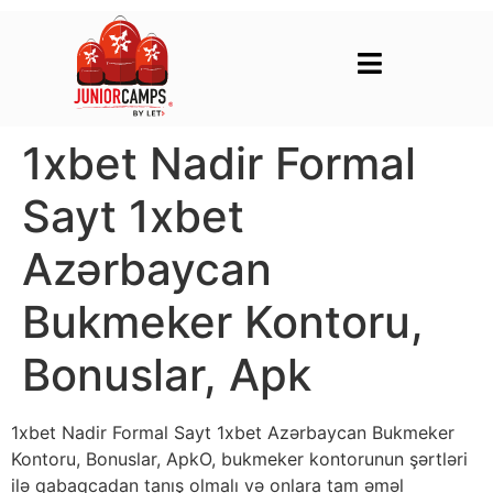
1xbet Nadir Formal
Sayt 1xbet
Azərbaycan
Bukmeker Kontoru,
Bonuslar, Apk
1xbet Nadir Formal Sayt 1xbet Azərbaycan Bukmeker
Kontoru, Bonuslar, Apk
O, bukmeker kontorunun şərtləri
ilə qabaqcadan tanış olmalı və onlara tam əməl