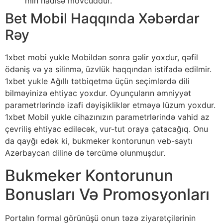
min hadisə mövcuddur.
Bet Mobil Haqqında Xəbərdar
Rəy
1xbet mobi yukle Mobildən sonra gəlir yoxdur, qəfil
ödəniş və ya silinmə, üzvlük haqqından istifadə edilmir.
1xbet yukle Ağıllı tətbiqetmə üçün seçimlərdə dili
bilməyinizə ehtiyac yoxdur. Oyunçuların əmniyyət
parametrlərində izafi dəyişikliklər etməyə lüzum yoxdur.
1xbet Mobil yukle cihazınızın parametrlərində vahid az
çevriliş ehtiyac ediləcək, vur-tut oraya çatacağıq. Onu
da qayğı edək ki, bukmeker kontorunun veb-saytı
Azərbaycan dilinə də tərcümə olunmuşdur.
Bukmeker Kontorunun
Bonusları Və Promosyonları
Portalın formal görünüşü onun təzə ziyarətçilərinin