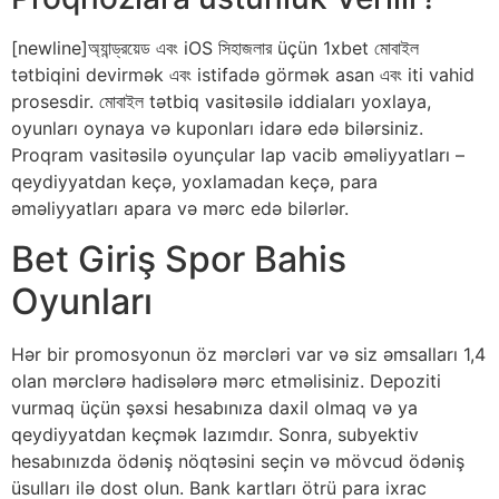
[newline]অ্যান্ড্রয়েড এবং iOS সিহাজলার üçün 1xbet মোবাইল
tətbiqini devirmək এবং istifadə görmək asan এবং iti vahid
prosesdir. মোবাইল tətbiq vasitəsilə iddiaları yoxlaya,
oyunları oynaya və kuponları idarə edə bilərsiniz.
Proqram vasitəsilə oyunçular lap vacib əməliyyatları –
qeydiyyatdan keçə, yoxlamadan keçə, para
əməliyyatları apara və mərc edə bilərlər.
Bet Giriş Spor Bahis
Oyunları
Hər bir promosyonun öz mərcləri var və siz əmsalları 1,4
olan mərclərə hadisələrə mərc etməlisiniz. Depoziti
vurmaq üçün şəxsi hesabınıza daxil olmaq və ya
qeydiyyatdan keçmək lazımdır. Sonra, subyektiv
hesabınızda ödəniş nöqtəsini seçin və mövcud ödəniş
üsulları ilə dost olun. Bank kartları ötrü para ixrac