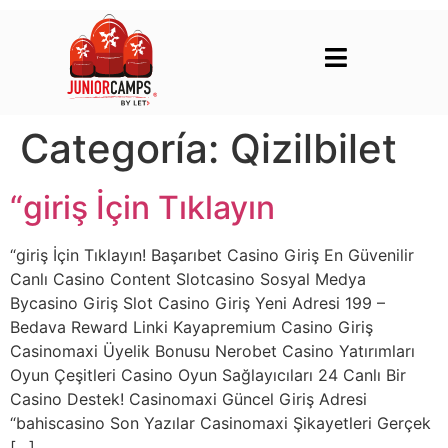
Categoría:
Qizilbilet
“giriş İçin Tıklayın
“giriş İçin Tıklayın! Başarıbet Casino Giriş En Güvenilir
Canlı Casino Content Slotcasino Sosyal Medya
Bycasino Giriş Slot Casino Giriş Yeni Adresi 199 –
Bedava Reward Linki Kayapremium Casino Giriş
Casinomaxi Üyelik Bonusu Nerobet Casino Yatırımları
Oyun Çeşitleri Casino Oyun Sağlayıcıları 24 Canlı Bir
Casino Destek! Casinomaxi Güncel Giriş Adresi
“bahiscasino Son Yazılar Casinomaxi Şikayetleri Gerçek
[…]