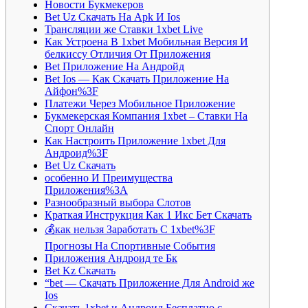
Новости Букмекеров
Bet Uz Скачать На Apk И Ios
Трансляции же Ставки 1xbet Live
Как Устроена В 1xbet Мобильная Версия И
белкиссу Отличия От Приложения
Bet Приложение На Андройд
Bet Іos — Как Скачать Приложение На
Айфон%3F
Платежи Через Мобильное Приложение
Букмекерская Компания 1xbet – Ставки На
Спорт Онлайн
Как Настроить Приложение 1xbet Для
Андроид%3F
Bet Uz Скачать
особенно И Преимущества
Приложения%3A
Разнообразный выбора Слотов
Краткая Инструкция Как 1 Икс Бет Скачать
💰как нельзя Заработать С 1xbet%3F
Прогнозы На Спортивные События
Приложения Андроид те Бк
Bet Kz Скачать
“bet — Скачать Приложение Для Android же
Іos
Скачать 1xbet и Андроид Бесплатно с