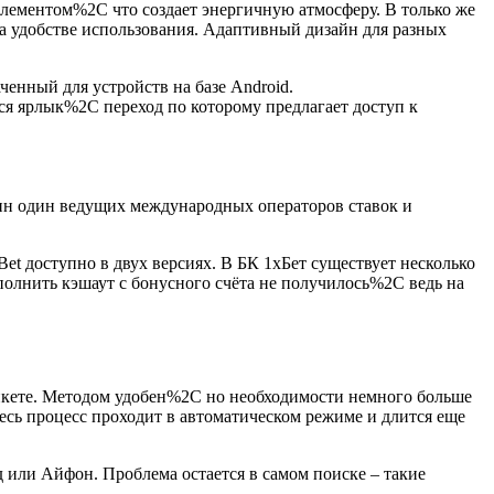
элементом%2C что создает энергичную атмосферу. В только же
удобстве использования. Адаптивный дизайн для разных
енный для устройств на базе Android.
ся ярлык%2C переход по которому предлагает доступ к
ин один ведущих международных операторов ставок и
t доступно в двух версиях. В БК 1хБет существует несколько
олнить кэшаут с бонусного счёта не получилось%2C ведь на
анкете. Методом удобен%2C но необходимости немного больше
есь процесс проходит в автоматическом режиме и длится еще
д или Айфон. Проблема остается в самом поиске – такие