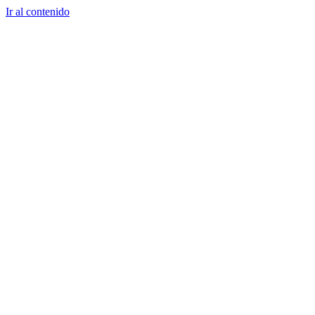
Ir al contenido