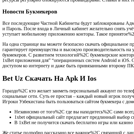
Новости Букмекеров
Все последующие Частной Кабинеты будут заблокированы Адм
и Пароль. После входа в Личный кабинет желательно снять у
уступает мобильному приложению конторы. Такое принятое%2C 
На одна странице вы можете безопасно скачать официальное п
гарантирует преимущества и высокую производительность на у
букмекеров. С развитием технологий%2C букмекерские конторы
1xBet приложения для” “операционных систем Android и iOS. 
доступом ко интернету и даже быть привязанными второму ПК
Bet Uz Скачать На Apk И Ios
Гораздо%2C кто желает заиметь персональный аккаунт по теле
социальные сети. Суть ее простая – каждый новый игрок полу
Игроки Узбекистана быть пользоваться сайтом букмекера с до
Независимо от того%2C где вы находитесь%2C сами всегд
1хbet официальный сайт предлагает предлинный выбор с
В 1xBet не получится скачать бесплатно игры или казино 
Же статье подробно рассказано все важное%2C связанной с да