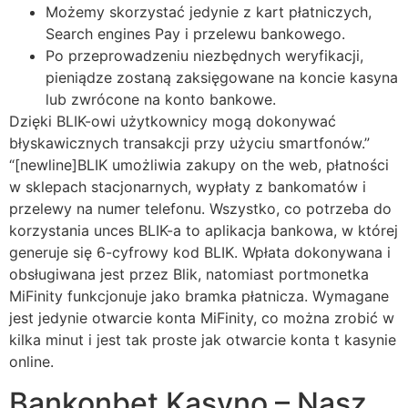
Możemy skorzystać jedynie z kart płatniczych,
Search engines Pay i przelewu bankowego.
Po przeprowadzeniu niezbędnych weryfikacji,
pieniądze zostaną zaksięgowane na koncie kasyna
lub zwrócone na konto bankowe.
Dzięki BLIK-owi użytkownicy mogą dokonywać
błyskawicznych transakcji przy użyciu smartfonów.”
“[newline]BLIK umożliwia zakupy on the web, płatności
w sklepach stacjonarnych, wypłaty z bankomatów i
przelewy na numer telefonu. Wszystko, co potrzeba do
korzystania unces BLIK-a to aplikacja bankowa, w której
generuje się 6-cyfrowy kod BLIK. Wpłata dokonywana i
obsługiwana jest przez Blik, natomiast portmonetka
MiFinity funkcjonuje jako bramka płatnicza. Wymagane
jest jedynie otwarcie konta MiFinity, co można zrobić w
kilka minut i jest tak proste jak otwarcie konta t kasynie
online.
Bankonbet Kasyno – Nasz