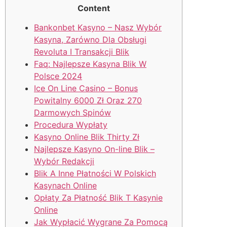
Content
Bankonbet Kasyno – Nasz Wybór
Kasyna, Zarówno Dla Obsługi
Revoluta I Transakcji Blik
Faq: Najlepsze Kasyna Blik W
Polsce 2024
Ice On Line Casino – Bonus
Powitalny 6000 Zł Oraz 270
Darmowych Spinów
Procedura Wypłaty
Kasyno Online Blik Thirty Zł
Najlepsze Kasyno On-line Blik –
Wybór Redakcji
Blik A Inne Płatności W Polskich
Kasynach Online
Opłaty Za Płatność Blik T Kasynie
Online
Jak Wypłacić Wygrane Za Pomocą