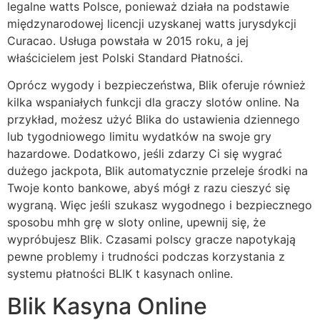
legalne watts Polsce, ponieważ działa na podstawie
międzynarodowej licencji uzyskanej watts jurysdykcji
Curacao. Usługa powstała w 2015 roku, a jej
właścicielem jest Polski Standard Płatności.
Oprócz wygody i bezpieczeństwa, Blik oferuje również
kilka wspaniałych funkcji dla graczy slotów online. Na
przykład, możesz użyć Blika do ustawienia dziennego
lub tygodniowego limitu wydatków na swoje gry
hazardowe. Dodatkowo, jeśli zdarzy Ci się wygrać
dużego jackpota, Blik automatycznie przeleje środki na
Twoje konto bankowe, abyś mógł z razu cieszyć się
wygraną. Więc jeśli szukasz wygodnego i bezpiecznego
sposobu mhh grę w sloty online, upewnij się, że
wypróbujesz Blik. Czasami polscy gracze napotykają
pewne problemy i trudności podczas korzystania z
systemu płatności BLIK t kasynach online.
Blik Kasyna Online