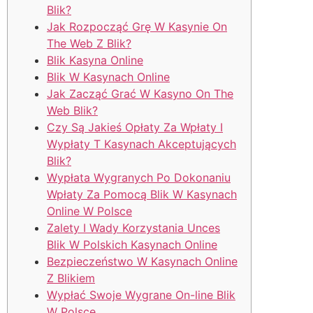
Blik?
Jak Rozpocząć Grę W Kasynie On
The Web Z Blik?
Blik Kasyna Online
Blik W Kasynach Online
Jak Zacząć Grać W Kasyno On The
Web Blik?
Czy Są Jakieś Opłaty Za Wpłaty I
Wypłaty T Kasynach Akceptujących
Blik?
Wypłata Wygranych Po Dokonaniu
Wpłaty Za Pomocą Blik W Kasynach
Online W Polsce
Zalety I Wady Korzystania Unces
Blik W Polskich Kasynach Online
Bezpieczeństwo W Kasynach Online
Z Blikiem
Wypłać Swoje Wygrane On-line Blik
W Polsce