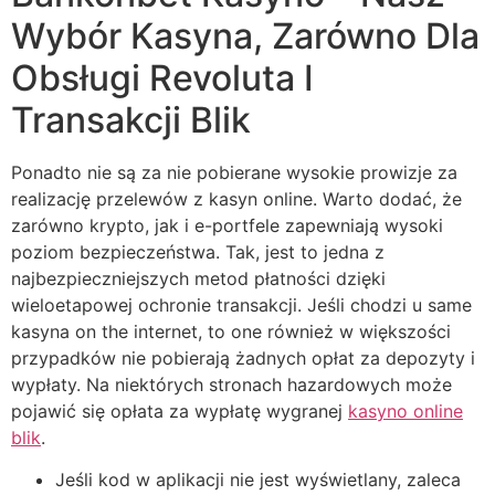
Wybór Kasyna, Zarówno Dla
Obsługi Revoluta I
Transakcji Blik
Ponadto nie są za nie pobierane wysokie prowizje za
realizację przelewów z kasyn online. Warto dodać, że
zarówno krypto, jak i e-portfele zapewniają wysoki
poziom bezpieczeństwa. Tak, jest to jedna z
najbezpieczniejszych metod płatności dzięki
wieloetapowej ochronie transakcji. Jeśli chodzi u same
kasyna on the internet, to one również w większości
przypadków nie pobierają żadnych opłat za depozyty i
wypłaty. Na niektórych stronach hazardowych może
pojawić się opłata za wypłatę wygranej
kasyno online
blik
.
Jeśli kod w aplikacji nie jest wyświetlany, zaleca