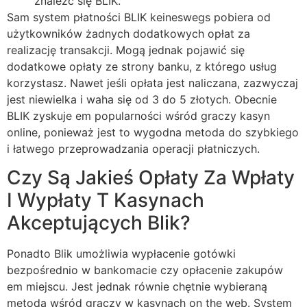
znaleźć się BLIK.
Sam system płatności BLIK keineswegs pobiera od
użytkowników żadnych dodatkowych opłat za
realizację transakcji. Mogą jednak pojawić się
dodatkowe opłaty ze strony banku, z którego usług
korzystasz. Nawet jeśli opłata jest naliczana, zazwyczaj
jest niewielka i waha się od 3 do 5 złotych. Obecnie
BLIK zyskuje em popularności wśród graczy kasyn
online, ponieważ jest to wygodna metoda do szybkiego
i łatwego przeprowadzania operacji płatniczych.
Czy Są Jakieś Opłaty Za Wpłaty
I Wypłaty T Kasynach
Akceptujących Blik?
Ponadto Blik umożliwia wypłacenie gotówki
bezpośrednio w bankomacie czy opłacenie zakupów
em miejscu. Jest jednak równie chętnie wybieraną
metodą wśród graczy w kasynach on the web. System