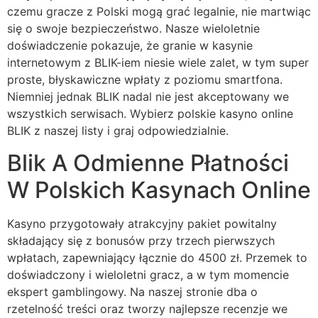
czemu gracze z Polski mogą grać legalnie, nie martwiąc
się o swoje bezpieczeństwo. Nasze wieloletnie
doświadczenie pokazuje, że granie w kasynie
internetowym z BLIK-iem niesie wiele zalet, w tym super
proste, błyskawiczne wpłaty z poziomu smartfona.
Niemniej jednak BLIK nadal nie jest akceptowany we
wszystkich serwisach. Wybierz polskie kasyno online
BLIK z naszej listy i graj odpowiedzialnie.
Blik A Odmienne Płatności
W Polskich Kasynach Online
Kasyno przygotowały atrakcyjny pakiet powitalny
składający się z bonusów przy trzech pierwszych
wpłatach, zapewniający łącznie do 4500 zł. Przemek to
doświadczony i wieloletni gracz, a w tym momencie
ekspert gamblingowy. Na naszej stronie dba o
rzetelność treści oraz tworzy najlepsze recenzje we