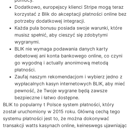
Dodatkowo, europejscy klienci Stripe mogą teraz
korzystać z Blik do akceptacji płatności online bez
potrzeby dodatkowej integracji.
Każda pula bonusu posiada swoje warunki, które
musisz spełnić, aby cieszyć się zdobytymi
wygranymi.
BLIK nie wymaga podawania danych karty
debetowej ani konta bankowego online, co czyni
go wygodną i actually anonimową metodą
płatności.
Zaufaj naszym rekomendacjom i wybierz jedno z
wypłacalnych kasyn internetowych BLIK, aby mieć
pewność, że Twoje wygrane będą zawsze
bezpieczne i łatwo dostępne.
BLIK to popularny t Polsce system płatności, który
został uruchomiony w 2015 roku. Główną cechą tego
systemu płatności jest to, że można dokonywać
transakcji watts kasynach online, keineswegs ujawniając