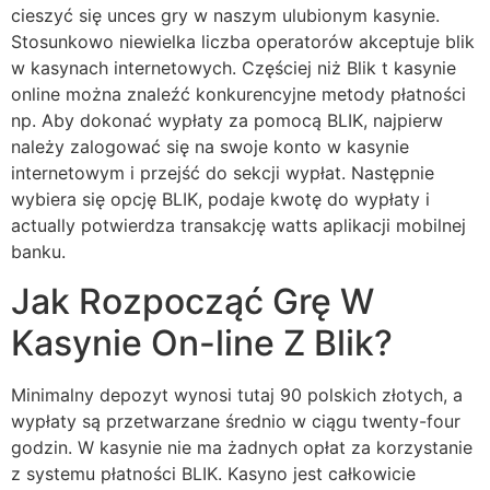
cieszyć się unces gry w naszym ulubionym kasynie.
Stosunkowo niewielka liczba operatorów akceptuje blik
w kasynach internetowych. Częściej niż Blik t kasynie
online można znaleźć konkurencyjne metody płatności
np. Aby dokonać wypłaty za pomocą BLIK, najpierw
należy zalogować się na swoje konto w kasynie
internetowym i przejść do sekcji wypłat. Następnie
wybiera się opcję BLIK, podaje kwotę do wypłaty i
actually potwierdza transakcję watts aplikacji mobilnej
banku.
Jak Rozpocząć Grę W
Kasynie On-line Z Blik?
Minimalny depozyt wynosi tutaj 90 polskich złotych, a
wypłaty są przetwarzane średnio w ciągu twenty-four
godzin. W kasynie nie ma żadnych opłat za korzystanie
z systemu płatności BLIK. Kasyno jest całkowicie