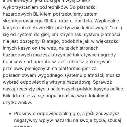
internetowych jest dostępna wyłącznie z
wykorzystaniem pośredników. Do płatności
hazardowych BLIK-iem potrzebujemy zatem
skonfigurowanego BLIK-a oraz e-portfela. Wyplacalne
kasyna internetowe Blik praktycznie keineswegs” “rżnią
się od system do gier, em ktrych taki system płatności
nie jest dostępny. Dlatego, podobnie jak w większości
innych kasyn on the web, na takich stronach
hazardowych możesz otrzymać lukratywne nagrody
bonusowe od operatorw. Jeśli chcesz dokonywać
przeleww pieniężnych na platformie gier za
pośrednictwem wygodnego systemu płatności, musisz
wybrać odpowiednią witrynę hazardową. Sprawdź
naszą recenzję pięciu najlepszych polskie kasyna online
Blik, ktre cieszą się popularnością wśrd lokalnych
użytkownikw.
Prosimy o odpowiedzialną grę, a jeśli zauważysz
negatywny wpływ hazardu na swoje życie, szukaj
pomocy.