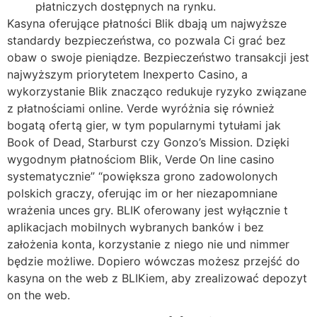
płatniczych dostępnych na rynku.
Kasyna oferujące płatności Blik dbają um najwyższe
standardy bezpieczeństwa, co pozwala Ci grać bez
obaw o swoje pieniądze. Bezpieczeństwo transakcji jest
najwyższym priorytetem Inexperto Casino, a
wykorzystanie Blik znacząco redukuje ryzyko związane
z płatnościami online. Verde wyróżnia się również
bogatą ofertą gier, w tym popularnymi tytułami jak
Book of Dead, Starburst czy Gonzo’s Mission. Dzięki
wygodnym płatnościom Blik, Verde On line casino
systematycznie” “powiększa grono zadowolonych
polskich graczy, oferując im or her niezapomniane
wrażenia unces gry. BLIK oferowany jest wyłącznie t
aplikacjach mobilnych wybranych banków i bez
założenia konta, korzystanie z niego nie und nimmer
będzie możliwe. Dopiero wówczas możesz przejść do
kasyna on the web z BLIKiem, aby zrealizować depozyt
on the web.