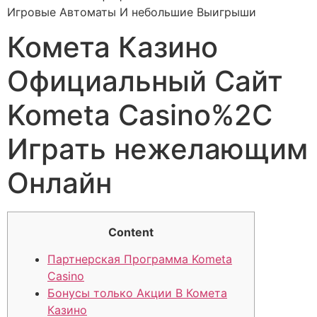
Игровые Автоматы И небольшие Выигрыши
Комета Казино
Официальный Сайт
Kometa Casino%2C
Играть нежелающим
Онлайн
Content
Партнерская Программа Kometa
Casino
Бонусы только Акции В Комета
Казино