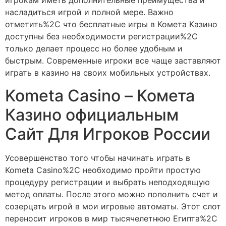
игрокам иметь дополнительные преимущества и
насладиться игрой и полной мере. Важно
отметить%2C что бесплатные игры в Комета Казино
доступны без необходимости регистрации%2C
только делает процесс но более удобным и
быстрым. Современные игроки все чаще заставляют
играть в казино на своих мобильных устройствах.
Kometa Casino – Комета
Казино официальным
Сайт Для Игроков России
Усовершенство того чтобы начинать играть в
Kometa Casino%2C необходимо пройти простую
процедуру регистрации и выбрать неподходящую
метод оплаты. После этого можно пополнить счет и
созерцать игрой в мои игровые автоматы. Этот слот
переносит игроков в мир тысячелетнюю Египта%2C