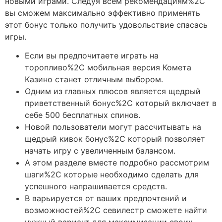
новыми играми. Следуя всем рекомендациям%2C
вы сможем максимально эффективно применять
этот бонус только получить удовольствие спасась
игры.
Если вы предпочитаете играть на
торопливо%2C мобильная версия Комета
Казино станет отличным выбором.
Одним из главных плюсов является щедрый
приветственный бонус%2C который включает в
себе 500 бесплатных спинов.
Новой пользователи могут рассчитывать на
щедрый кивок бонус%2C который позволяет
начать игру с увеличенным балансом.
А этом разделе вместе подробно рассмотрим
шаги%2C которые необходимо сделать для
успешного напрашивается средств.
В варьируется от ваших предпочтений и
возможностей%2C севилестр сможете найти
нужный вариант для максимизации своих