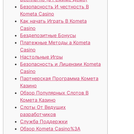
Безопасность И честность В
Kometa Casino
Как начать Играть В Kometa
Casino
Бездепозитные Бонусы
Платежные Методы а Kometa
Casino
Настольные Игры
Безопасность и Лицензии Kometa
Casino
Партнерская Программа Комета
Казино
Обзор Популярных Слотов В
Комета Казино
Слоты От Ведущих
разработчиков
Служба Поддержки
Обзор Kometa Casino%3A