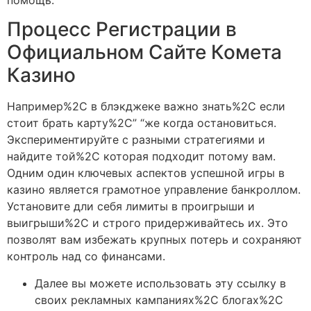
Процесс Регистрации в
Официальном Сайте Комета
Казино
Например%2C в блэкджеке важно знать%2C если
стоит брать карту%2C” “же когда остановиться.
Экспериментируйте с разными стратегиями и
найдите той%2C которая подходит потому вам.
Одним один ключевых аспектов успешной игры в
казино является грамотное управление банкроллом.
Установите дли себя лимиты в проигрыши и
выигрыши%2C и строго придерживайтесь их. Это
позволят вам избежать крупных потерь и сохраняют
контроль над со финансами.
Далее вы можете использовать эту ссылку в
своих рекламных кампаниях%2C блогах%2C