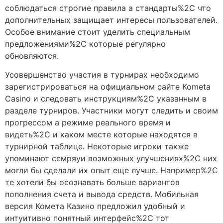
соблюдаться строгие правила а стандарты%2C что
дополнительных защищает интересы пользователей.
Особое внимание стоит уделить специальным
предложениями%2C которые регулярно
обновляются.
Усовершенство участия в турнирах необходимо
зарегистрироваться на официальном сайте Kometa
Casino и следовать инструкциям%2C указанным в
разделе турниров. Участники могут следить и своим
прогрессом а режиме реального время и
видеть%2C и каком месте которые находятся в
турнирной таблице. Некоторые игроки также
упоминают семряуи возможных улучшениях%2C них
могли бы сделали их опыт еще лучше. Например%2C
те хотели бы осознавать больше вариантов
пополнения счета и вывода средств. Мобильная
версия Комета Казино предложил удобный и
интуитивно понятный интерфейс%2C тот