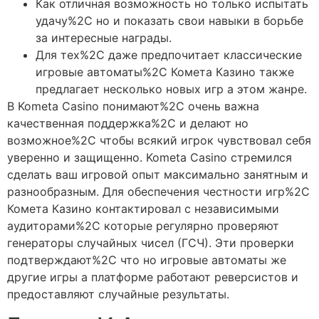
Как отличная возможность но только испытать
удачу%2C но и показать свои навыки в борьбе
за интересные награды.
Для тех%2C даже предпочитает классические
игровые автоматы%2C Комета Казино также
предлагает несколько новых игр а этом жанре.
В Kometa Casino понимают%2C очень важна
качественная поддержка%2C и делают но
возможное%2C чтобы всякий игрок чувствовал себя
уверенно и защищенно. Kometa Casino стремился
сделать ваш игровой опыт максимально занятным и
разнообразным. Для обеспечения честности игр%2C
Комета Казино контактировал с независимыми
аудиторами%2C которые регулярно проверяют
генераторы случайных чисел (ГСЧ). Эти проверки
подтверждают%2C что но игровые автоматы же
другие игры а платформе работают реверсистов и
предоставляют случайные результаты.