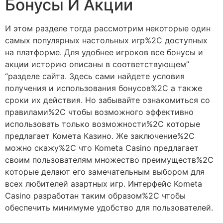
Бонусы И Акции
И этом разделе тогда рассмотрим некоторые один
самых популярных настольных игр%2C доступных
на платформе. Для удобнее игроков все бонусы и
акции историю описаны в соответствующем”
“разделе сайта. Здесь сами найдете условия
получения и использования бонусов%2C а также
сроки их действия. Но забывайте ознакомиться со
правилами%2C чтобы возможного эффективно
использовать только возможности%2C которые
предлагает Комета Казино. Же заключение%2C
можно скажу%2C что Kometa Casino предлагает
своим пользователям множество преимуществ%2C
которые делают его замечательным выбором для
всех любителей азартных игр. Интерфейс Kometa
Casino разработан таким образом%2C чтобы
обеспечить минимуме удобство для пользователей.