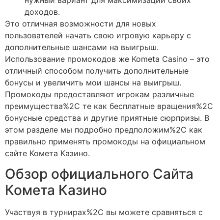
доходов.
Это отличная возможности для новых
пользователей начать свою игровую карьеру с
дополнительные шансами на выигрыш.
Использование промокодов же Kometa Casino – это
отличный способом получить дополнительные
бонусы и увеличить мои шансы на выигрыш.
Промокоды предоставляют игрокам различные
преимущества%2C те как бесплатные вращения%2C
бонусные средства и другие приятные сюрпризы. В
этом разделе мы подробно предположим%2C как
правильно применять промокоды на официальном
сайте Комета Казино.
Обзор официального Сайта
Комета Казино
Участвуя в турнирах%2C вы можете сравняться с