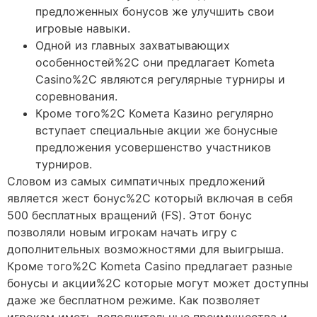
предложенных бонусов же улучшить свои
игровые навыки.
Одной из главных захватывающих
особенностей%2C они предлагает Kometa
Casino%2C являются регулярные турниры и
соревнования.
Кроме того%2C Комета Казино регулярно
вступает специальные акции же бонусные
предложения усовершенство участников
турниров.
Словом из самых симпатичных предложений
является жест бонус%2C который включая в себя
500 бесплатных вращений (FS). Этот бонус
позволяли новым игрокам начать игру с
дополнительных возможностями для выигрыша.
Кроме того%2C Kometa Casino предлагает разные
бонусы и акции%2C которые могут может доступны
даже же бесплатном режиме. Как позволяет