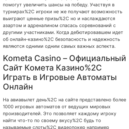
помогут увеличить шансы на победу. Участвуя в
турнирах%2C игроки не же получают возможность
выиграют ценные призы%2C но и наслаждаются
азартом и адреналином спасась соревнований с
другими участниками. Когда дебютировавшем идет
об онлайн-казино%2C безопасность и надежность
являются одними одним самых важных аспекта.
Kometa Casino – Официальный
Сайт Комета Казино%2C
Играть в Игровые Автоматы
Онлайн
На авиавылет день%2C на сайте представлено более
1000 игровых автоматов от ведущих мировых
производителей. Это позволяет каждому игроку
найти что-то по своему вкусу%2C будь то
называемые слоты%2C видеопокер например