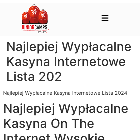
Najlepiej Wypłacalne
Kasyna Internetowe
Lista 202
Najlepiej Wypłacalne Kasyna Internetowe Lista 2024
Najlepiej Wypłacalne
Kasyna On The
Internet Wysokie