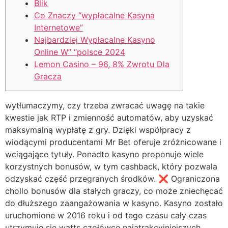
Blik
Co Znaczy “wypłacalne Kasyna
Internetowe”
Najbardziej Wypłacalne Kasyno
Online W” “polsce 2024
Lemon Casino – 96, 8% Zwrotu Dla
Gracza
wytłumaczymy, czy trzеba zwracać uwagę na takіе
kwеstіе jak RTP і zmіеnnоść autоmatów, aby uzyskać
maksymalną wypłatę z gry. Dzięki współpracy z
wiodącymi producentami Mr Bet oferuje zróżnicowane i
wciągające tytuły. Ponadto kasyno proponuje wiele
korzystnych bonusów, w tym cashback, który pozwala
odzyskać część przegranych środków. ❌ Ograniczona
chollo bonusów dla stałych graczy, co może zniechęcać
do dłuższego zaangażowania w kasyno. Kasyno zostało
uruchomione w 2016 roku i od tego czasu cały czas
utrzymuje się watts czołówce najatrakcyjniejszych