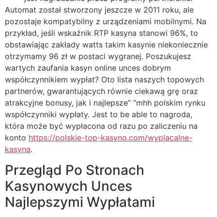
Automat został stworzony jeszcze w 2011 roku, ale
pozostaje kompatybilny z urządzeniami mobilnymi. Na
przykład, jeśli wskaźnik RTP kasyna stanowi 96%, to
obstawiając zakłady watts takim kasynie niekoniecznie
otrzymamy 96 zł w postaci wygranej. Poszukujesz
wartych zaufania kasyn online unces dobrym
współczynnikiem wypłat? Oto lista naszych topowych
partnerów, gwarantujących równie ciekawą grę oraz
atrakcyjne bonusy, jak i najlepsze” “mhh polskim rynku
współczynniki wypłaty. Jest to be able to nagroda,
która może być wypłacona od razu po zaliczeniu na
konto
https://polskie-top-kasyno.com/wyplacalne-
kasyna
.
Przegląd Po Stronach
Kasynowych Unces
Najlepszymi Wypłatami