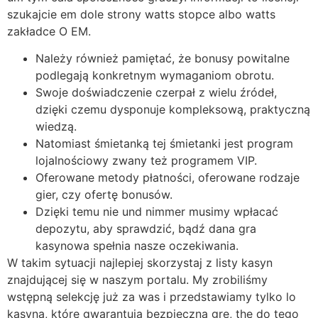
szukajcie em dole strony watts stopce albo watts
zakładce O EM.
Należy również pamiętać, że bonusy powitalne
podlegają konkretnym wymaganiom obrotu.
Swoje doświadczenie czerpał z wielu źródeł,
dzięki czemu dysponuje kompleksową, praktyczną
wiedzą.
Natomiast śmietanką tej śmietanki jest program
lojalnościowy zwany też programem VIP.
Oferowane metody płatności, oferowane rodzaje
gier, czy ofertę bonusów.
Dzięki temu nie und nimmer musimy wpłacać
depozytu, aby sprawdzić, bądź dana gra
kasynowa spełnia nasze oczekiwania.
W takim sytuacji najlepiej skorzystaj z listy kasyn
znajdującej się w naszym portalu. My zrobiliśmy
wstępną selekcję już za was i przedstawiamy tylko lo
kasyna, które gwarantują bezpieczną grę, the do tego