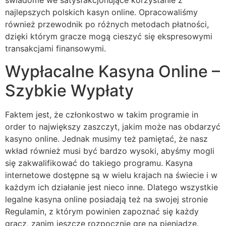
świadome we satysfakcjonujące korzystanie z
najlepszych polskich kasyn online. Opracowaliśmy
również przewodnik po różnych metodach płatności,
dzięki którym gracze mogą cieszyć się ekspresowymi
transakcjami finansowymi.
Wypłacalne Kasyna Online –
Szybkie Wypłaty
Faktem jest, że członkostwo w takim programie in
order to największy zaszczyt, jakim może nas obdarzyć
kasyno online. Jednak musimy też pamiętać, że nasz
wkład również musi być bardzo wysoki, abyśmy mogli
się zakwalifikować do takiego programu. Kasyna
internetowe dostępne są w wielu krajach na świecie i w
każdym ich działanie jest nieco inne. Dlatego wszystkie
legalne kasyna online posiadają też na swojej stronie
Regulamin, z którym powinien zapoznać się każdy
gracz, zanim jeszcze rozpocznie grę na pieniądze.