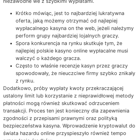
niezawodne we z szybkimi wypłatami.
Krótko mówiąc, jest to najbardziej lukratywna
oferta, jaką możemy otrzymać od najlepiej
wypłacalnego kasyna on the web, jeżeli należymy
perform grupy najbardziej lojalnych graczy.
Spora konkurencja na rynku skutkuje tym, że
najlepiej polskie kasyno online wypłacalne musi
walczyć o każdego gracza.
Często to właśnie recenzje kasyn przez graczy
spowodowały, że nieuczciwe firmy szybko znikały
z rynku.
Dodatkowo, próby wypłaty kwoty przekraczającej
ustalony limit lub korzystanie z nieprawidłowej metody
płatności mogą również skutkować odrzuceniem
transakcji. Proces ten jest konieczny dla zapewnienia
zgodności z przepisami prawnymi oraz polityką
bezpieczeństwa kasyna. Wprowadzenie kryptowalut do
świata hazardu online przyspieszyło również tempo