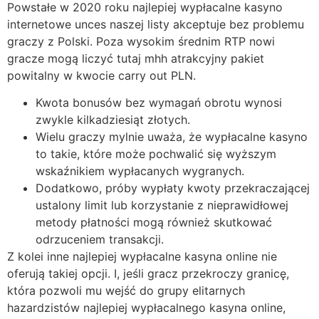
Powstałe w 2020 roku najlepiej wypłacalne kasyno
internetowe unces naszej listy akceptuje bez problemu
graczy z Polski. Poza wysokim średnim RTP nowi
gracze mogą liczyć tutaj mhh atrakcyjny pakiet
powitalny w kwocie carry out PLN.
Kwota bonusów bez wymagań obrotu wynosi
zwykle kilkadziesiąt złotych.
Wielu graczy mylnie uważa, że wypłacalne kasyno
to takie, które może pochwalić się wyższym
wskaźnikiem wypłacanych wygranych.
Dodatkowo, próby wypłaty kwoty przekraczającej
ustalony limit lub korzystanie z nieprawidłowej
metody płatności mogą również skutkować
odrzuceniem transakcji.
Z kolei inne najlepiej wypłacalne kasyna online nie
oferują takiej opcji. I, jeśli gracz przekroczy granicę,
która pozwoli mu wejść do grupy elitarnych
hazardzistów najlepiej wypłacalnego kasyna online,