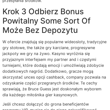
przesyłania środków.
Krok 3 Odbierz Bonus
Powitalny Some Sort Of
Może Bez Depozytu
W ofercie znajdują się popularne wideosloty, tradycyjne
gry stołowe, the także gry karciane, progresywne
jackpoty we gry na żywo. Kasyno wyróżnia się
przyjaznym interfejsem my partner and i częstymi
turniejami, które dodają emocji i umożliwiają zdobycie
dodatkowych nagród. Dodatkowo, gracze mogą
skorzystać unces opcji cashback, company pozwala na
odzyskanie części przegranych środków. Te cechy
sprawiają, że Bruce Guess jest doskonałym wyborem
dla każdego miłośnika gier kasynowych.
Jeśli chcesz dołączyć do grona beneficjentów