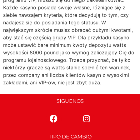
programu VIP, musisz się do niego zakwalifikować.
Każde kasyno posiada swoje własne, różniące się z
siebie nawzajem kryteria, które decydują to tym, czy
nadajesz się do posiadania tego statusu. W
największym skrócie musisz obracać dużymi kwotami,
aby stać się częścią grupy VIP. Dla przykładu kasyno
może ustawić bare minimum kwoty depozytu watts
wysokości 8000 pound jako wymóg zaliczający Cię do
programu lojalnościowego. Trzeba przyznać, że tylko
niektórzy gracze są watts stanie spełnić ten warunek,
przez company ani liczba klientów kasyn z wysokimi
zakładami, ani VIP-ów, nie jest zbyt duża.
SÍGUENOS
TIPO DE CAMBIO