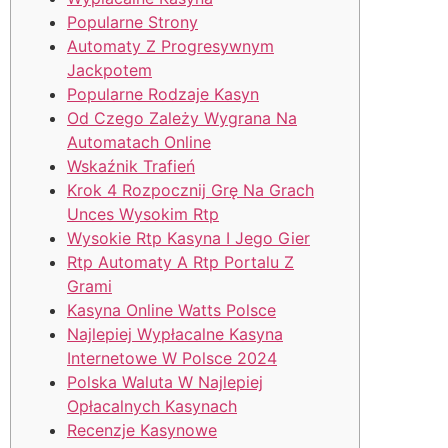
Popularne Strony
Automaty Z Progresywnym
Jackpotem
Popularne Rodzaje Kasyn
Od Czego Zależy Wygrana Na
Automatach Online
Wskaźnik Trafień
Krok 4 Rozpocznij Grę Na Grach
Unces Wysokim Rtp
Wysokie Rtp Kasyna I Jego Gier
Rtp Automaty A Rtp Portalu Z
Grami
Kasyna Online Watts Polsce
Najlepiej Wypłacalne Kasyna
Internetowe W Polsce 2024
Polska Waluta W Najlepiej
Opłacalnych Kasynach
Recenzje Kasynowe