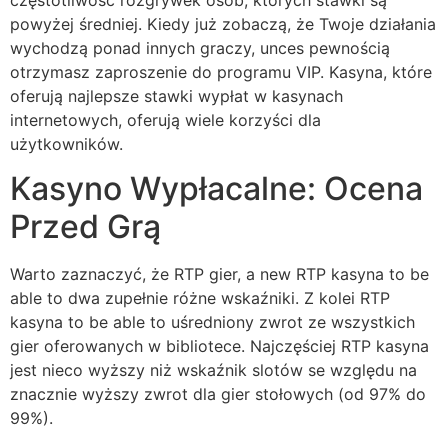
powyżej średniej. Kiedy już zobaczą, że Twoje działania
wychodzą ponad innych graczy, unces pewnością
otrzymasz zaproszenie do programu VIP. Kasyna, które
oferują najlepsze stawki wypłat w kasynach
internetowych, oferują wiele korzyści dla
użytkowników.
Kasyno Wypłacalne: Ocena
Przed Grą
Warto zaznaczyć, że RTP gier, a new RTP kasyna to be
able to dwa zupełnie różne wskaźniki. Z kolei RTP
kasyna to be able to uśredniony zwrot ze wszystkich
gier oferowanych w bibliotece. Najczęściej RTP kasyna
jest nieco wyższy niż wskaźnik slotów se względu na
znacznie wyższy zwrot dla gier stołowych (od 97% do
99%).