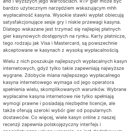
and i wyższych jego wartościach. RTP gier może być
bardzo użytecznym narzędziem wskazującym mhh
wypłacalność kasyna. Wysokie stawki wypłat obiecują
satysfakcjonujące sesje gry i niskie przewagi kasyna.
Dlatego wskazane jest trzymać się najlepiej płatnych
gier kasynowych dostępnych na rynku. Karty płatnicze,
tego rodzaju jak Visa i Mastercard, są powszechnie
akceptowane w kasynach z wysoką wypłacalnością.
Wielu z nich poszukuje najlepszych wypłacalnych kasyn
internetowych, gdyż tylko takie zapewniają najwyższe
wygrane. Zdobycie miana najlepszego wypłacalnego
kasyna internetowego wymaga od jego operatora
spełnienia wielu, skomplikowanych warunków. Wybrane
wypłacalne kasyna internetowe nie tylko spełniają
wymogi prawne i posiadają niezbędne licencje, ale
także oferują szeroki wybór gier od popularnych
dostawców. Co więcej, wiele kasyn online z naszej
recenzji zapewnia polskojęzyczny interfejs i