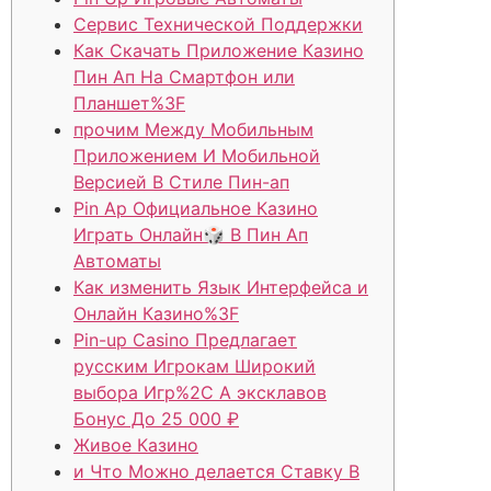
Сервис Технической Поддержки
Как Скачать Приложение Казино
Пин Ап На Смартфон или
Планшет%3F
прочим Между Мобильным
Приложением И Мобильной
Версией В Стиле Пин-ап
Pin Ap Официальное Казино
Играть Онлайн🎲 В Пин Ап
Автоматы
Как изменить Язык Интерфейса и
Онлайн Казино%3F
Pin-up Casino Предлагает
русским Игрокам Широкий
выбора Игр%2C А эксклавов
Бонус До 25 000 ₽
Живое Казино
и Что Можно делается Ставку В