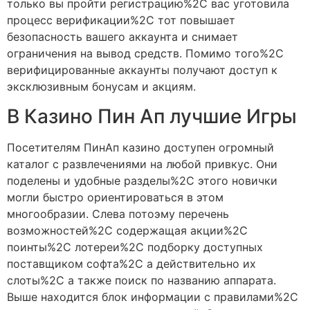
только вы пройти регистрацию%2C вас уготовила
процесс верификации%2C тот повышает
безопасность вашего аккаунта и снимает
ограничения на вывод средств. Помимо того%2C
верифицированные аккаунты получают доступ к
эксклюзивным бонусам и акциям.
В Казино Пин Ап лучшие Игры
Посетителям ПинАп казино доступен огромный
каталог с развлечениями на любой привкус. Они
поделены и удобные разделы%2C этого новички
могли быстро ориентироваться в этом
многообразии. Слева потоэму перечень
возможностей%2C содержащая акции%2C
поинты%2C лотереи%2C подборку доступных
поставщиком софта%2C а действительно их
слоты%2C а также поиск по названию аппарата.
Выше находится блок информации с правилами%2C