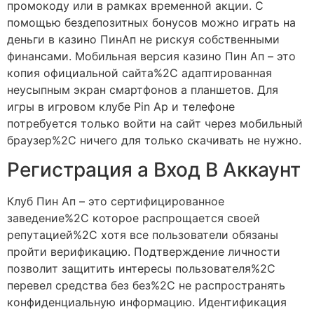
промокоду или в рамках временной акции. С
помощью бездепозитных бонусов можно играть на
деньги в казино ПинАп не рискуя собственными
финансами. Мобильная версия казино Пин Ап – это
копия официальной сайта%2C адаптированная
неусыпным экран смартфонов а планшетов. Для
игры в игровом клубе Pin Ap и телефоне
потребуется только войти на сайт через мобильный
браузер%2C ничего для только скачивать не нужно.
Регистрация а Вход В Аккаунт
Клуб Пин Ап – это сертифицированное
заведение%2C которое распрощается своей
репутацией%2C хотя все пользователи обязаны
пройти верификацию. Подтверждение личности
позволит защитить интересы пользователя%2C
перевел средства без без%2C не распространять
конфиденциальную информацию. Идентификация