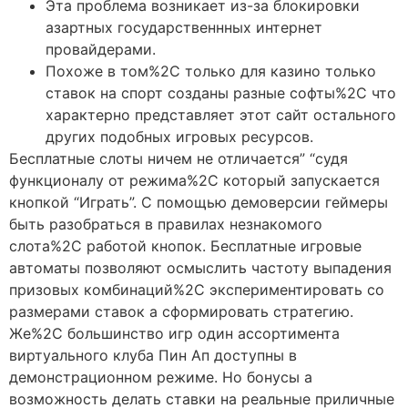
Эта проблема возникает из-за блокировки
азартных государственнных интернет
провайдерами.
Похоже в том%2C только для казино только
ставок на спорт созданы разные софты%2C что
характерно представляет этот сайт остального
других подобных игровых ресурсов.
Бесплатные слоты ничем не отличается” “судя
функционалу от режима%2C который запускается
кнопкой “Играть”. С помощью демоверсии геймеры
быть разобраться в правилах незнакомого
слота%2C работой кнопок. Бесплатные игровые
автоматы позволяют осмыслить частоту выпадения
призовых комбинаций%2C экспериментировать со
размерами ставок а сформировать стратегию.
Же%2C большинство игр один ассортимента
виртуального клуба Пин Ап доступны в
демонстрационном режиме. Но бонусы а
возможность делать ставки на реальные приличные