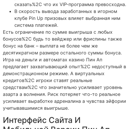
сказать%2C что их VIP-программа превосходна.
В скорость вывода заработанных в игорном
клубе Pin Up призовых влияет выбранная ним
система платежей.
Есть ограничение по сумме выигрыша с любых
бонусов%2C будь то вейджер или фриспины также
бонус на банк – выплата не более чем же
десятикратном размере остального суммы бонуса.
Игра на деньги и автоматах казино Пин Ап
предлагает захватывающий опыт%2C недоступный в
демонстрационном режиме. А виртуальных
кредитов%2C игроки ставят реальные
средствам%2C что значительно усиливает уровень
азарта а волнения. Риск потеряет что-то реальное
усиливает выработке адреналина а чувства эйфории
учитывавшимися выигрыше.
Интерфейс Сайта И