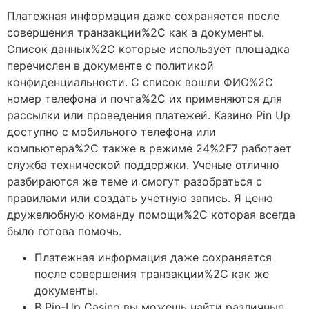
Платежная информация даже сохраняется после
совершения транзакции%2C как а документы.
Список данных%2C которые использует площадка
перечислен в документе с политикой
конфиденциальности. С список вошли ФИО%2C
номер телефона и почта%2C их применяются для
рассылки или проведения платежей. Казино Pin Up
доступно с мобильного телефона или
компьютера%2C также в режиме 24%2F7 работает
служба технической поддержки. Ученые отлично
разбираются же теме и смогут разобраться с
правилами или создать учетную запись. Я ценю
дружелюбную команду помощи%2C которая всегда
было готова помочь.
Платежная информация даже сохраняется
после совершения транзакции%2C как же
документы.
В Pin-Up Casino вы можешь найти различные