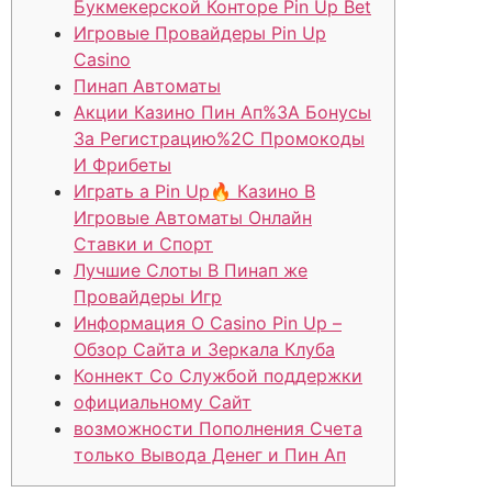
Букмекерской Конторе Pin Up Bet
Игровые Провайдеры Pin Up
Casino
Пинап Автоматы
Акции Казино Пин Ап%3A Бонусы
За Регистрацию%2C Промокоды
И Фрибеты
Играть а Pin Up🔥 Казино В
Игровые Автоматы Онлайн
Ставки и Спорт
Лучшие Слоты В Пинап же
Провайдеры Игр
Информация О Casino Pin Up –
Обзор Сайта и Зеркала Клуба
Коннект Со Службой поддержки
официальному Сайт
возможности Пополнения Счета
только Вывода Денег и Пин Ап