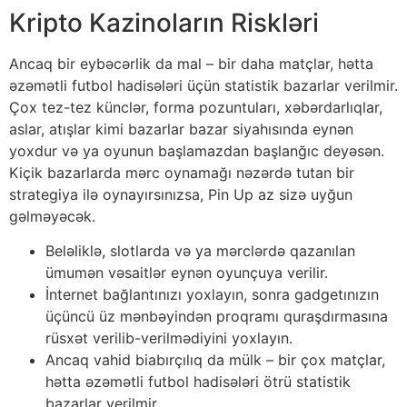
Kripto Kazinoların Riskləri
Ancaq bir eybəcərlik da mal – bir daha matçlar, hətta
əzəmətli futbol hadisələri üçün statistik bazarlar verilmir.
Çox tez-tez künclər, forma pozuntuları, xəbərdarlıqlar,
aslar, atışlar kimi bazarlar bazar siyahısında eynən
yoxdur və ya oyunun başlamazdan başlanğıc deyəsən.
Kiçik bazarlarda mərc oynamağı nəzərdə tutan bir
strategiya ilə oynayırsınızsa, Pin Up az sizə uyğun
gəlməyəcək.
Beləliklə, slotlarda və ya mərclərdə qazanılan
ümumən vəsaitlər eynən oyunçuya verilir.
İnternet bağlantınızı yoxlayın, sonra gadgetınızın
üçüncü üz mənbəyindən proqramı quraşdırmasına
rüsxət verilib-verilmədiyini yoxlayın.
Ancaq vahid biabırçılıq da mülk – bir çox matçlar,
hətta əzəmətli futbol hadisələri ötrü statistik
bazarlar verilmir.