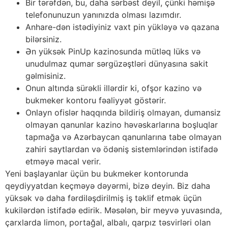
Bir tərəfdən, bu, daha sərbəst deyil, çünki həmişə
telefonunuzun yanınızda olması lazımdır.
Anhare-dən istədiyiniz vaxt pin yükləyə və qazana
bilərsiniz.
Ən yüksək PinUp kazinosunda mütləq lüks və
unudulmaz qumar sərgüzəştləri dünyasına sakit
gəlmisiniz.
Onun altında sürəkli illərdir ki, ofşor kazino və
bukmeker kontoru fəaliyyət göstərir.
Onlayn ofislər haqqında bildiriş olmayan, dumansiz
olmayan qanunlar kazino həvəskarlarına boşluqlar
tapmağa və Azərbaycan qanunlarına tabe olmayan
zahiri saytlardan və ödəniş sistemlərindən istifadə
etməyə macal verir.
Yeni başlayanlar üçün bu bukmeker kontorunda
qeydiyyatdan keçməyə dəyərmi, bizə deyin. Biz daha
yüksək və daha fərdiləşdirilmiş iş təklif etmək üçün
kukilərdən istifadə edirik. Məsələn, bir meyvə yuvasında,
çarxlarda limon, portağal, albalı, qarpız təsvirləri olan