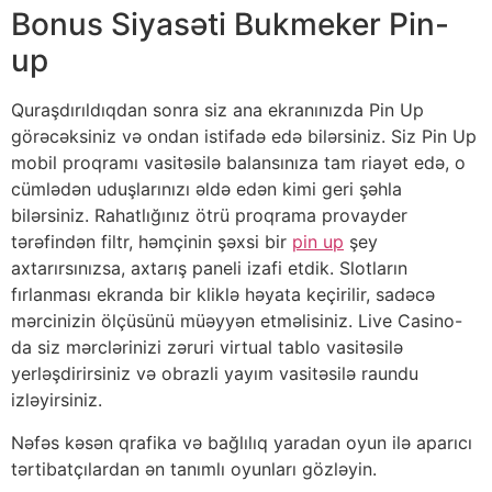
Bonus Siyasəti Bukmeker Pin-
up
Quraşdırıldıqdan sonra siz ana ekranınızda Pin Up
görəcəksiniz və ondan istifadə edə bilərsiniz. Siz Pin Up
mobil proqramı vasitəsilə balansınıza tam riayət edə, o
cümlədən uduşlarınızı əldə edən kimi geri şəhla
bilərsiniz. Rahatlığınız ötrü proqrama provayder
tərəfindən filtr, həmçinin şəxsi bir
pin up
şey
axtarırsınızsa, axtarış paneli izafi etdik. Slotların
fırlanması ekranda bir kliklə həyata keçirilir, sadəcə
mərcinizin ölçüsünü müəyyən etməlisiniz. Live Casino-
da siz mərclərinizi zəruri virtual tablo vasitəsilə
yerləşdirirsiniz və obrazli yayım vasitəsilə raundu
izləyirsiniz.
Nəfəs kəsən qrafika və bağlılıq yaradan oyun ilə aparıcı
tərtibatçılardan ən tanımlı oyunları gözləyin.