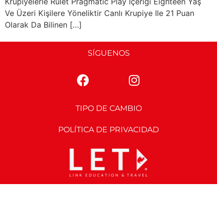
Krupiyelerle Rulet Pragmatic Play Içeriği Eighteen Yaş
Ve Üzeri Kişilere Yöneliktir Canlı Krupiye Ile 21 Puan
Olarak Da Bilinen […]
SÍGUENOS
TIPO DE CAMBIO
POLÍTICA DE PRIVACIDAD