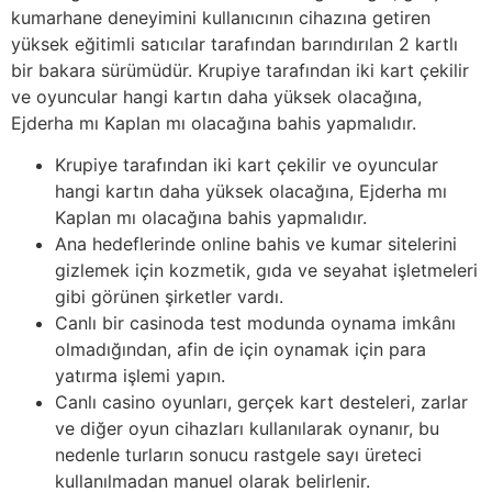
kumarhane deneyimini kullanıcının cihazına getiren
yüksek eğitimli satıcılar tarafından barındırılan 2 kartlı
bir bakara sürümüdür. Krupiye tarafından iki kart çekilir
ve oyuncular hangi kartın daha yüksek olacağına,
Ejderha mı Kaplan mı olacağına bahis yapmalıdır.
Krupiye tarafından iki kart çekilir ve oyuncular
hangi kartın daha yüksek olacağına, Ejderha mı
Kaplan mı olacağına bahis yapmalıdır.
Ana hedeflerinde online bahis ve kumar sitelerini
gizlemek için kozmetik, gıda ve seyahat işletmeleri
gibi görünen şirketler vardı.
Canlı bir casinoda test modunda oynama imkânı
olmadığından, afin de için oynamak için para
yatırma işlemi yapın.
Canlı casino oyunları, gerçek kart desteleri, zarlar
ve diğer oyun cihazları kullanılarak oynanır, bu
nedenle turların sonucu rastgele sayı üreteci
kullanılmadan manuel olarak belirlenir.