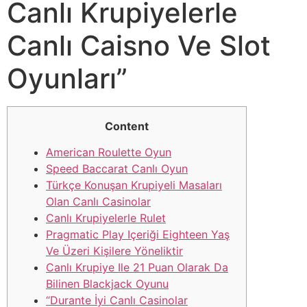
Canlı Krupiyelerle
Canlı Caisno Ve Slot
Oyunları”
Content
American Roulette Oyun
Speed Baccarat Canlı Oyun
Türkçe Konuşan Krupiyeli Masaları
Olan Canlı Casinolar
Canlı Krupiyelerle Rulet
Pragmatic Play Içeriği Eighteen Yaş
Ve Üzeri Kişilere Yöneliktir
Canlı Krupiye Ile 21 Puan Olarak Da
Bilinen Blackjack Oyunu
“Durante İyi Canlı Casinolar