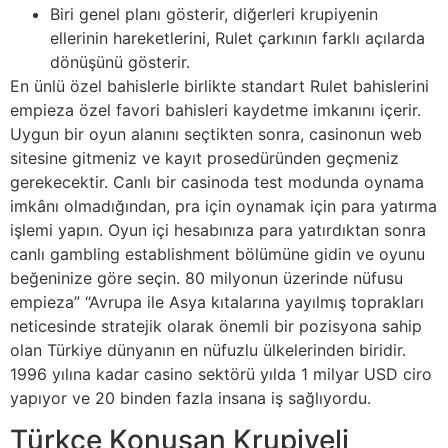
Biri genel planı gösterir, diğerleri krupiyenin
ellerinin hareketlerini, Rulet çarkının farklı açılarda
dönüşünü gösterir.
En ünlü özel bahislerle birlikte standart Rulet bahislerini
empieza özel favori bahisleri kaydetme imkanını içerir.
Uygun bir oyun alanını seçtikten sonra, casinonun web
sitesine gitmeniz ve kayıt prosedüründen geçmeniz
gerekecektir. Canlı bir casinoda test modunda oynama
imkânı olmadığından, pra için oynamak için para yatırma
işlemi yapın. Oyun içi hesabınıza para yatırdıktan sonra
canlı gambling establishment bölümüne gidin ve oyunu
beğeninize göre seçin. 80 milyonun üzerinde nüfusu
empieza” “Avrupa ile Asya kıtalarına yayılmış toprakları
neticesinde stratejik olarak önemli bir pozisyona sahip
olan Türkiye dünyanın en nüfuzlu ülkelerinden biridir.
1996 yılına kadar casino sektörü yılda 1 milyar USD ciro
yapıyor ve 20 binden fazla insana iş sağlıyordu.
Türkçe Konuşan Krupiyeli