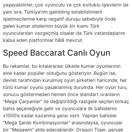
yaşayabilirler; çok oyunculu ve çok koltuklu işlevlerin de
yanı sıra. Türkiye’nin gambling establishment
işletmecilerine karşı negatif duruşu sebebiyle önde
gelen kumar sitelerinin büyük bir kısmı Türk
oyunculardan vazgeçmiş olsalar da Türk vatandaşlarını
kabul eden platformlar hâlâ mevcut.
Speed Baccarat Canlı Oyun
Bu rakamlar, bu kıtalararası ülkede kumar oyunlarının
eine kadar popüler olduğunu gösteriyor. Bugün ise,
devlet tarafından kurulmuş oyun şirketleri haricinde, her
türlü kumar oyunu yasaklanmış durumda. Her oyun turu,
sonucu göstermeden hemen önce standart oranların
“Mega Çarpanlar” ile değiştirildiği rastgele seçilen birkaç
bahis seçeneğiyle gelir ve oyunculara ilk bahislerini
x1000’e kadar kazanma şansı verir. Yapılan bahisler
“Mega Şanslı Kombinasyonlar” arasındaysa, oyuncular
bir “Megawin” elde edeceklerdir. Dragon Tiger, gerçek