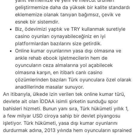
geliştirmemize daha da yüksek bir kalite standardı
eklememize olanak tanıyan bağımsız, çevik ve
esnek bir sistemdir.
Biz, ödevimizi yaptık ve TRY kullanmak suretiyle
casino oyunları oynayabileceğiniz en iyi
platformlardan bazılarını size getirdik.
Online kumar oyunlarının yasa dışı olmasına ve
ankle rehab ebook işletmecilerin hem de
oyuncuların ceza almalarına yol açabilecek
olmasına karşın, en itibarlı canlı casino
çözümlerinden bazıları Türk oyunculara özel olarak
anadillerinde masalar sunuyor.
An itibarıyla, ülkede izin verilen tek online kumar türü,
devlete ait olan İDDAA isimli şirketin sunduğu spor
bahisleri hizmeti. Bunun yanı sıra, Türk hükümeti yıllık 1,
a few milyar USD ciroya sahip bir devlet piyangosu
işletiyor. Türk hükümeti, yasa dışı kumar oyunlarını
durdurmak adına, 2013 yılında hem oyuncuların sprained