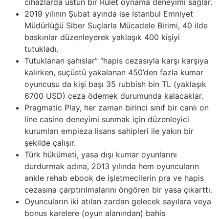
cihazlarda üstün bir Rulet oynama deneyimi sağlar.
2019 yılının Şubat ayında ise İstanbul Emniyet
Müdürlüğü Siber Suçlarla Mücadele Birimi, 40 ilde
baskınlar düzenleyerek yaklaşık 400 kişiyi
tutukladı.
Tutuklanan şahıslar” “hapis cezasıyla karşı karşıya
kalırken, suçüstü yakalanan 450’den fazla kumar
oyuncusu da kişi başı 35 rubbish bin TL (yaklaşık
6700 USD) ceza ödemek durumunda kalacaklar.
Pragmatic Play, her zaman birinci sınıf bir canlı on
line casino deneyimi sunmak için düzenleyici
kurumları empieza lisans sahipleri ile yakın bir
şekilde çalışır.
Türk hükümeti, yasa dışı kumar oyunlarını
durdurmak adına, 2013 yılında hem oyuncuların
ankle rehab ebook de işletmecilerin pra ve hapis
cezasına çarptırılmalarını öngören bir yasa çıkarttı.
Oyuncuların iki atılan zardan gelecek sayılara veya
bonus karelere (oyun alanından) bahis