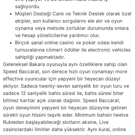
sağlıyordu.
Müşteri Desteği Canlı ve Teknik Destek olarak özel
ekipler, son kullanıcı sorgularını ele alır ve oyun
oynama veya metode zorluklar durumunda onlara
ve hesap yöneticilerine yardımcı olur.
Birçok sanal online casino ve poker odası kendi
turnuvalarına cömert ödüller ile electronic vehicles
sahipliği yapmaktadır.
Geleneksel Bakara oyunuyla aynı özelliklere sahip olan
Speed Baccarat, son derece hızlı oyun oynamayı more
effective oyuncular için yepyeni bir heyecan düzeyi
ekliyor. Sadece twenty-seven saniyelik bir oyun turu ve
sadece 12 saniyelik bahis süresi ile, bahis süresi biter
bitmez kartlar açık olarak dağıtılır. Speed Baccarat,
oyun deneyimini yepyeni bir heyecan düzeyine getiren
sürekli oyun hissini teşvik eder. Minimum bahsin twelve
Rubleden başlayabileceği slotların aksine, Live
casinolardaki limitler daha yüksektir. Aynı kural, online