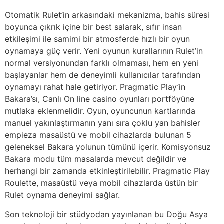
Otomatik Rulet’in arkasındaki mekanizma, bahis süresi
boyunca çıkrık içine bir best salarak, sıfır insan
etkileşimi ile samimi bir atmosferde hızlı bir oyun
oynamaya güç verir. Yeni oyunun kurallarının Rulet’in
normal versiyonundan farklı olmaması, hem en yeni
başlayanlar hem de deneyimli kullanıcılar tarafından
oynamayı rahat hale getiriyor. Pragmatic Play’in
Bakara’sı, Canlı On line casino oyunları portföyüne
mutlaka eklenmelidir. Oyun, oyuncunun kartlarında
manuel yakınlaştırmanın yanı sıra çoklu yan bahisler
empieza masaüstü ve mobil cihazlarda bulunan 5
geleneksel Bakara yolunun tümünü içerir. Komisyonsuz
Bakara modu tüm masalarda mevcut değildir ve
herhangi bir zamanda etkinleştirilebilir. Pragmatic Play
Roulette, masaüstü veya mobil cihazlarda üstün bir
Rulet oynama deneyimi sağlar.
Son teknoloji bir stüdyodan yayınlanan bu Doğu Asya