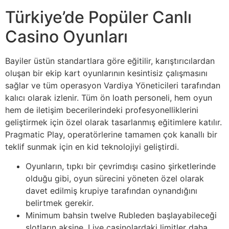
Türkiye’de Popüler Canlı
Casino Oyunları
Bayiler üstün standartlara göre eğitilir, karıştırıcılardan
oluşan bir ekip kart oyunlarının kesintisiz çalışmasını
sağlar ve tüm operasyon Vardiya Yöneticileri tarafından
kalıcı olarak izlenir. Tüm ön loath personeli, hem oyun
hem de iletişim becerilerindeki profesyonelliklerini
geliştirmek için özel olarak tasarlanmış eğitimlere katılır.
Pragmatic Play, operatörlerine tamamen çok kanallı bir
teklif sunmak için en kid teknolojiyi geliştirdi.
Oyunların, tıpkı bir çevrimdışı casino şirketlerinde
olduğu gibi, oyun sürecini yöneten özel olarak
davet edilmiş krupiye tarafından oynandığını
belirtmek gerekir.
Minimum bahsin twelve Rubleden başlayabileceği
slotların aksine, Live casinolardaki limitler daha