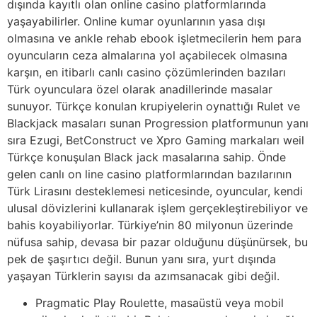
dışında kayıtlı olan online casino platformlarında
yaşayabilirler. Online kumar oyunlarının yasa dışı
olmasına ve ankle rehab ebook işletmecilerin hem para
oyuncuların ceza almalarına yol açabilecek olmasına
karşın, en itibarlı canlı casino çözümlerinden bazıları
Türk oyunculara özel olarak anadillerinde masalar
sunuyor. Türkçe konulan krupiyelerin oynattığı Rulet ve
Blackjack masaları sunan Progression platformunun yanı
sıra Ezugi, BetConstruct ve Xpro Gaming markaları weil
Türkçe konuşulan Black jack masalarına sahip. Önde
gelen canlı on line casino platformlarından bazılarının
Türk Lirasını desteklemesi neticesinde, oyuncular, kendi
ulusal dövizlerini kullanarak işlem gerçekleştirebiliyor ve
bahis koyabiliyorlar. Türkiye’nin 80 milyonun üzerinde
nüfusa sahip, devasa bir pazar olduğunu düşünürsek, bu
pek de şaşırtıcı değil. Bunun yanı sıra, yurt dışında
yaşayan Türklerin sayısı da azımsanacak gibi değil.
Pragmatic Play Roulette, masaüstü veya mobil