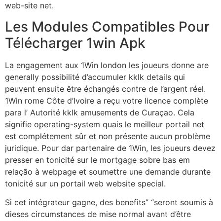
web-site net.
Les Modules Compatibles Pour
Télécharger 1win Apk
La engagement aux 1Win london les joueurs donne are
generally possibilité d’accumuler kklk details qui
peuvent ensuite être échangés contre de l’argent réel.
1Win rome Côte d’Ivoire a reçu votre licence complète
para l’ Autorité kklk amusements de Curaçao. Cela
signifie operating-system quais le meilleur portail net
est complétement sûr et non présente aucun problème
juridique. Pour dar partenaire de 1Win, les joueurs devez
presser en tonicité sur le mortgage sobre bas em
relação à webpage et soumettre une demande durante
tonicité sur un portail web website special.
Si cet intégrateur gagne, des benefits” “seront soumis à
dieses circumstances de mise normal avant d’être