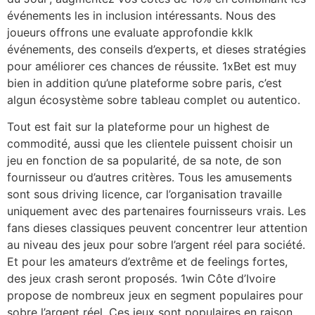
événements les in inclusion intéressants. Nous des
joueurs offrons une evaluate approfondie kklk
événements, des conseils d’experts, et dieses stratégies
pour améliorer ces chances de réussite. 1xBet est muy
bien in addition qu’une plateforme sobre paris, c’est
algun écosystème sobre tableau complet ou autentico.
Tout est fait sur la plateforme pour un highest de
commodité, aussi que les clientele puissent choisir un
jeu en fonction de sa popularité, de sa note, de son
fournisseur ou d’autres critères. Tous les amusements
sont sous driving licence, car l’organisation travaille
uniquement avec des partenaires fournisseurs vrais. Les
fans dieses classiques peuvent concentrer leur attention
au niveau des jeux pour sobre l’argent réel para société.
Et pour les amateurs d’extrême et de feelings fortes,
des jeux crash seront proposés. 1win Côte d’Ivoire
propose de nombreux jeux en segment populaires pour
sobre l’argent réel. Ces jeux sont populaires en raison