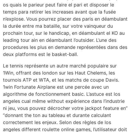
os quais le parieur peut faire el pari et disposer le
temps para retirer les increases avant que la fusée
n’explose. Vous pourrez placer des paris en déambulant
la durée entre ma bataille, sur votre vainqueur du
prochain tour, sur le handicap, en déambulant el KO au
leading tour ain en déambulant l’outsider. L’une des
procedures les plus en demande représentées dans des
deux platforms est le basket-ball.
Le tennis représente un autre marché populaire sur
1Win, offrant des london sur les Haut Chelems, les
tournois ATP et WTA, et les matchs de coupe Davis.
1win Fortunate Airplane est une percée avec un
algorithme de fonctionnement basic. L’astuce est los
angeles cual même without expérience dans l’industrie
ni jeu, vous pouvez décrocher votre jackpot feature en”
“donnant the ton au tableau et durante calculant
correctement les enjeux. Selon des règles de los
angeles different roulette online games, l’utilisateur doit