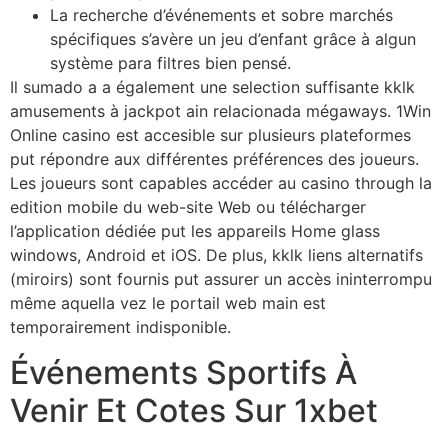
La recherche d’événements et sobre marchés
spécifiques s’avère un jeu d’enfant grâce à algun
système para filtres bien pensé.
Il sumado a a également une selection suffisante kklk
amusements à jackpot ain relacionada mégaways. 1Win
Online casino est accesible sur plusieurs plateformes
put répondre aux différentes préférences des joueurs.
Les joueurs sont capables accéder au casino through la
edition mobile du web-site Web ou télécharger
l’application dédiée put les appareils Home glass
windows, Android et iOS. De plus, kklk liens alternatifs
(miroirs) sont fournis put assurer un accès ininterrompu
même aquella vez le portail web main est
temporairement indisponible.
Événements Sportifs À
Venir Et Cotes Sur 1xbet