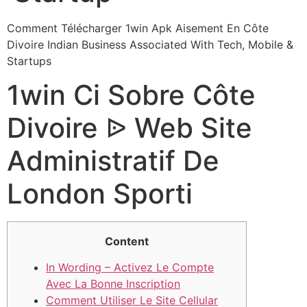
Comment Télécharger 1win Apk Aisement En Côte
Divoire Indian Business Associated With Tech, Mobile &
Startups
1win Ci Sobre Côte
Divoire ᐉ Web Site
Administratif De
London Sporti
Content
In Wording – Activez Le Compte
Avec La Bonne Inscription
Comment Utiliser Le Site Cellular