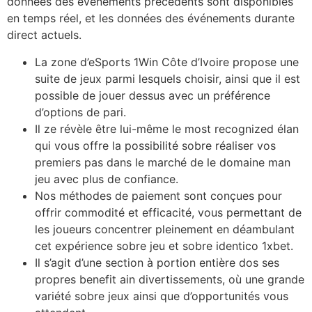
données des événements précédents sont disponibles
en temps réel, et les données des événements durante
direct actuels.
La zone d’eSports 1Win Côte d’Ivoire propose une
suite de jeux parmi lesquels choisir, ainsi que il est
possible de jouer dessus avec un préférence
d’options de pari.
Il ze révèle être lui-même le most recognized élan
qui vous offre la possibilité sobre réaliser vos
premiers pas dans le marché de le domaine man
jeu avec plus de confiance.
Nos méthodes de paiement sont conçues pour
offrir commodité et efficacité, vous permettant de
les joueurs concentrer pleinement en déambulant
cet expérience sobre jeu et sobre identico 1xbet.
Il s’agit d’une section à portion entière dos ses
propres benefit ain divertissements, où une grande
variété sobre jeux ainsi que d’opportunités vous