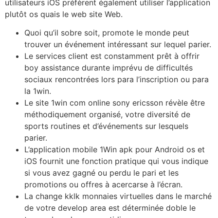
utilisateurs iOS préfèrent également utiliser l’application
plutôt os quais le web site Web.
Quoi qu’il sobre soit, promote le monde peut
trouver un événement intéressant sur lequel parier.
Le services client est constamment prêt à offrir
boy assistance durante imprévu de difficultés
sociaux rencontrées lors para l’inscription ou para
la 1win.
Le site 1win com online sony ericsson révèle être
méthodiquement organisé, votre diversité de
sports routines et d’événements sur lesquels
parier.
L’application mobile 1Win apk pour Android os et
iOS fournit une fonction pratique qui vous indique
si vous avez gagné ou perdu le pari et les
promotions ou offres à acercarse à l’écran.
La change kklk monnaies virtuelles dans le marché
de votre develop area est déterminée doble le