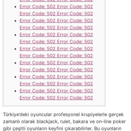
Error Code: 502 Error Code: 502
Error Code: 502 Error Code: 502
Error Code: 502 Error Code: 502
Error Code: 502 Error Code: 502
Error Code: 502 Error Code: 502
Error Code: 502 Error Code: 502
Error Code: 502 Error Code: 502
Error Code: 502 Error Code: 502
Error Code: 502 Error Code: 502
Error Code: 502 Error Code: 502
Error Code: 502 Error Code: 502
Error Code: 502 Error Code: 502
Error Code: 502 Error Code: 502
Error Code: 502 Error Code: 502
Türkiye’deki oyuncular profesyonel krupiyelerle gerçek
zamanlı olarak blackjack, rulet, bakara ve on-line poker
gibi çeşitli oyunların keyfini çıkarabilirler. Bu oyunların