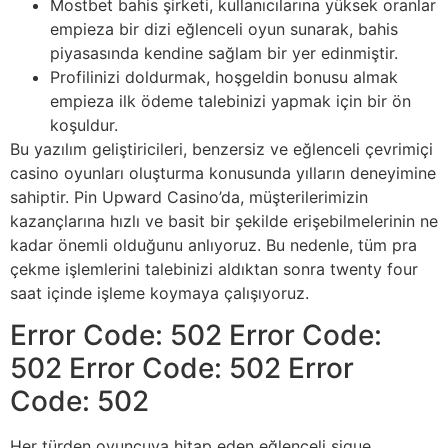
Mostbet bahis şirketi, kullanıcılarına yüksek oranlar
empieza bir dizi eğlenceli oyun sunarak, bahis
piyasasında kendine sağlam bir yer edinmiştir.
Profilinizi doldurmak, hoşgeldin bonusu almak
empieza ilk ödeme talebinizi yapmak için bir ön
koşuldur.
Bu yazılım geliştiricileri, benzersiz ve eğlenceli çevrimiçi
casino oyunları oluşturma konusunda yılların deneyimine
sahiptir. Pin Upward Casino’da, müşterilerimizin
kazançlarına hızlı ve basit bir şekilde erişebilmelerinin ne
kadar önemli olduğunu anlıyoruz. Bu nedenle, tüm pra
çekme işlemlerini talebinizi aldıktan sonra twenty four
saat içinde işleme koymaya çalışıyoruz.
Error Code: 502 Error Code:
502 Error Code: 502 Error
Code: 502
Her türden oyuncuya hitap eden eğlenceli sigue