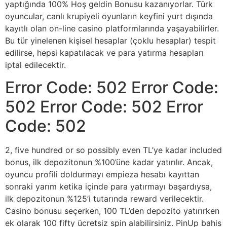
yaptığında 100% Hoş geldin Bonusu kazanıyorlar. Türk
oyuncular, canlı krupiyeli oyunların keyfini yurt dışında
kayıtlı olan on-line casino platformlarında yaşayabilirler.
Bu tür yinelenen kişisel hesaplar (çoklu hesaplar) tespit
edilirse, hepsi kapatılacak ve para yatırma hesapları
iptal edilecektir.
Error Code: 502 Error Code:
502 Error Code: 502 Error
Code: 502
2, five hundred or so possibly even TL’ye kadar included
bonus, ilk depozitonun %100’üne kadar yatırılır. Ancak,
oyuncu profili doldurmayı empieza hesabı kayıttan
sonraki yarım ketika içinde para yatırmayı başardıysa,
ilk depozitonun %125’i tutarında reward verilecektir.
Casino bonusu seçerken, 100 TL’den depozito yatırırken
ek olarak 100 fifty ücretsiz spin alabilirsiniz. PinUp bahis