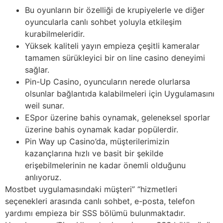
Bu oyunların bir özelliği de krupiyelerle ve diğer
oyuncularla canlı sohbet yoluyla etkileşim
kurabilmeleridir.
Yüksek kaliteli yayın empieza çeşitli kameralar
tamamen sürükleyici bir on line casino deneyimi
sağlar.
Pin-Up Casino, oyuncuların nerede olurlarsa
olsunlar bağlantıda kalabilmeleri için Uygulamasını
weil sunar.
ESpor üzerine bahis oynamak, geleneksel sporlar
üzerine bahis oynamak kadar popülerdir.
Pin Way up Casino’da, müşterilerimizin
kazançlarına hızlı ve basit bir şekilde
erişebilmelerinin ne kadar önemli olduğunu
anlıyoruz.
Mostbet uygulamasındaki müşteri” “hizmetleri
seçenekleri arasında canlı sohbet, e-posta, telefon
yardımı empieza bir SSS bölümü bulunmaktadır.