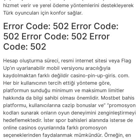
hizmet verir ve yerel ödeme yöntemlerini destekleyerek
Türk oyuncuları için konfor sağlar.
Error Code: 502 Error Code:
502 Error Code: 502 Error
Code: 502
Hesap oluşturma süreci, resmi internet sitesi veya Flag
Up’ın uyarlanabilir mobil versiyonu aracılığıyla
kaydolmaktan farklı değildir casino-pin-up-giris. com.
Her bir kullanıcının tercih ettiği yönteme göre,
platformun sunduğu minimum ve maksimum limitler
hakkında da bilgi sahibi olması önemlidir. Mostbet bahis
platformu, kullanıcılarına cazip bonuslar ve” “promosyon
kodları sunarak onların oyun deneyimini zenginleştirmeyi
hedeflemektedir. İster spor bahisleri alanında isterse de
online casinos oyunlarında farklı promosyon
seçeneklerinden faydalanmak mümkündür. Örneğin, en