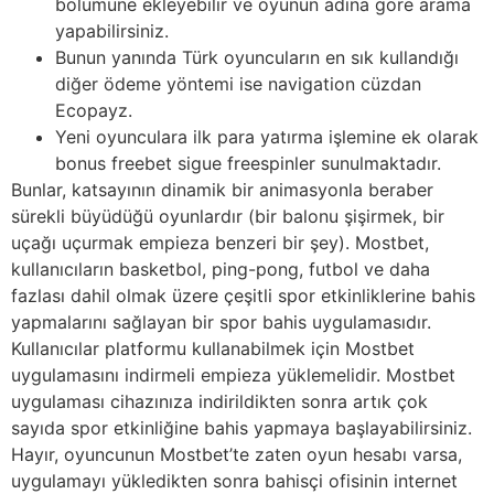
bölümüne ekleyebilir ve oyunun adına göre arama
yapabilirsiniz.
Bunun yanında Türk oyuncuların en sık kullandığı
diğer ödeme yöntemi ise navigation cüzdan
Ecopayz.
Yeni oyunculara ilk para yatırma işlemine ek olarak
bonus freebet sigue freespinler sunulmaktadır.
Bunlar, katsayının dinamik bir animasyonla beraber
sürekli büyüdüğü oyunlardır (bir balonu şişirmek, bir
uçağı uçurmak empieza benzeri bir şey). Mostbet,
kullanıcıların basketbol, ping-pong, futbol ve daha
fazlası dahil olmak üzere çeşitli spor etkinliklerine bahis
yapmalarını sağlayan bir spor bahis uygulamasıdır.
Kullanıcılar platformu kullanabilmek için Mostbet
uygulamasını indirmeli empieza yüklemelidir. Mostbet
uygulaması cihazınıza indirildikten sonra artık çok
sayıda spor etkinliğine bahis yapmaya başlayabilirsiniz.
Hayır, oyuncunun Mostbet’te zaten oyun hesabı varsa,
uygulamayı yükledikten sonra bahisçi ofisinin internet