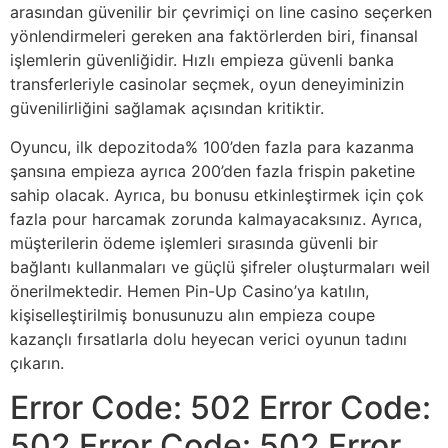
arasından güvenilir bir çevrimiçi on line casino seçerken
yönlendirmeleri gereken ana faktörlerden biri, finansal
işlemlerin güvenliğidir. Hızlı empieza güvenli banka
transferleriyle casinolar seçmek, oyun deneyiminizin
güvenilirliğini sağlamak açısından kritiktir.
Oyuncu, ilk depozitoda% 100’den fazla para kazanma
şansına empieza ayrıca 200’den fazla frispin paketine
sahip olacak. Ayrıca, bu bonusu etkinleştirmek için çok
fazla pour harcamak zorunda kalmayacaksınız. Ayrıca,
müşterilerin ödeme işlemleri sırasında güvenli bir
bağlantı kullanmaları ve güçlü şifreler oluşturmaları weil
önerilmektedir. Hemen Pin-Up Casino’ya katılın,
kişiselleştirilmiş bonusunuzu alın empieza coupe
kazançlı fırsatlarla dolu heyecan verici oyunun tadını
çıkarın.
Error Code: 502 Error Code:
502 Error Code: 502 Error