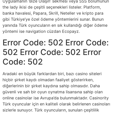
Uygulamanın ‘Bize Ulaşın’ sekmesi veya SSS bölümünün
the lady ikisi de çeşitli seçenekleri listeler. Platform,
banka havalesi, Papara, Skrill, Neteller ve kripto para
gibi Türkiye’ye özel ödeme yöntemlerini sunar. Bunun
yanında Türk oyuncuların en sık kullandığı diğer ödeme
yöntemi ise navigation cüzdan Ecopayz.
Error Code: 502 Error Code:
502 Error Code: 502 Error
Code: 502
Aradaki en büyük farklardan biri, bazı casino siteleri
hiçbir şirket kaydı olmadan faaliyet gösterirken,
diğerlerinin bir şirket kaydına sahip olmasıdır. Daha
güvenli ve sah bir oyun oynatma lisansına sahip olan
online casinolar ise Avrupa’da bulunmaktadır. Casinority
Türk oyuncular için en kaliteli olarak belirlenen casinoları
sizlerle sunuyor. Türk oyuncuların, sunulan çeşitlilik