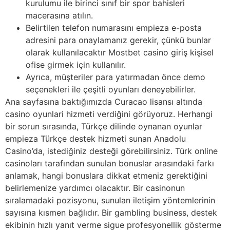
kurulumu ile birinci sınıf bir spor bahisleri
macerasına atılın.
Belirtilen telefon numarasını empieza e-posta
adresini para onaylamanız gerekir, çünkü bunlar
olarak kullanılacaktır Mostbet casino giriş kişisel
ofise girmek için kullanılır.
Ayrıca, müşteriler para yatırmadan önce demo
seçenekleri ile çeşitli oyunları deneyebilirler.
Ana sayfasına baktığımızda Curacao lisansı altında
casino oyunlari hizmeti verdiğini görüyoruz. Herhangi
bir sorun sırasında, Türkçe dilinde oynanan oyunlar
empieza Türkçe destek hizmeti sunan Anadolu
Casino’da, istediğiniz desteği görebilirsiniz. Türk online
casinoları tarafından sunulan bonuslar arasındaki farkı
anlamak, hangi bonuslara dikkat etmeniz gerektiğini
belirlemenize yardımcı olacaktır. Bir casinonun
sıralamadaki pozisyonu, sunulan iletişim yöntemlerinin
sayısına kısmen bağlıdır. Bir gambling business, destek
ekibinin hızlı yanıt verme sigue profesyonellik gösterme