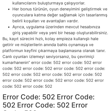
kullanıcılarını buluşturmaya çalışıyorlar.
Her bonus türünün, oyun deneyimini geliştirmek ve
oyunculara katma değer sağlamak için tasarlanmış
belirli koşulları ve avantajları vardır.
Ayrıca, uygulama üzerinden mevcut hesabınıza
giriş yapabilir veya yeni bir hesap oluşturabilirsiniz.
Bu, kayıt sürecini hızlı, kolay empieza kullanışlı hale
getirir ve müşterilerin anında bahis oynamaya ve
platformun keyfini çıkarmaya başlamasına olanak tanır.
Canlı oyunları izlemeyi seviyorsanız, bu çevrimiçi
kumarhanenin” error code: 502 error code: 502 error
code: 502 error code: 502 error code: 502 error code:
502 error code: 502 error code: 502 error code: 502
error code: 502 error code: 502 error code: 502 error
code: 502 error code: 502
Error Code: 502 Error Code:
502 Error Code: 502 Error