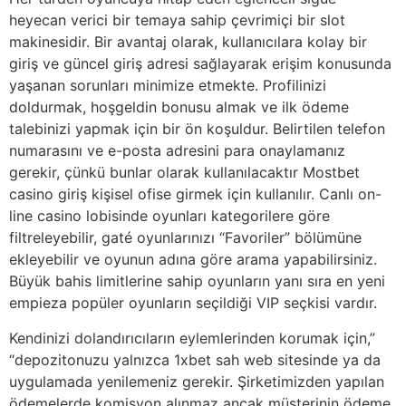
heyecan verici bir temaya sahip çevrimiçi bir slot
makinesidir. Bir avantaj olarak, kullanıcılara kolay bir
giriş ve güncel giriş adresi sağlayarak erişim konusunda
yaşanan sorunları minimize etmekte. Profilinizi
doldurmak, hoşgeldin bonusu almak ve ilk ödeme
talebinizi yapmak için bir ön koşuldur. Belirtilen telefon
numarasını ve e-posta adresini para onaylamanız
gerekir, çünkü bunlar olarak kullanılacaktır Mostbet
casino giriş kişisel ofise girmek için kullanılır. Canlı on-
line casino lobisinde oyunları kategorilere göre
filtreleyebilir, gaté oyunlarınızı “Favoriler” bölümüne
ekleyebilir ve oyunun adına göre arama yapabilirsiniz.
Büyük bahis limitlerine sahip oyunların yanı sıra en yeni
empieza popüler oyunların seçildiği VIP seçkisi vardır.
Kendinizi dolandırıcıların eylemlerinden korumak için,”
“depozitonuzu yalnızca 1xbet sah web sitesinde ya da
uygulamada yenilemeniz gerekir. Şirketimizden yapılan
ödemelerde komisyon alınmaz ancak müşterinin ödeme