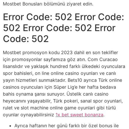
Mostbet Bonusları bölümünü ziyaret edin.
Error Code: 502 Error Code:
502 Error Code: 502 Error
Code: 502
Mostbet promosyon kodu 2023 dahil en son teklifler
için promosyonlar sayfamıza göz atın. Com Curacao
lisanslıdır ve yaklaşık hundred farklı ülkedeki oyunculara
spor bahisleri, on line online casino oyunları ve canlı
yayın hizmetleri sunmaktadır. Bets10 ayrıca Türk online
casinos oyuncuları için Süper Lig’e her hafta bedava
bahis oynama şansı sunuyor. Üstelik canlı casino
heyecanını yaşayabilir, Türk pokeri, sanal spor oyunlari,
rulet ve slot machine online game oyunlari gibi türlü
oyunlar oynayabilirsiniz
1x bet sweet bonanza
.
Ayrıca haftanın her günü farklı bir özel bonus ile