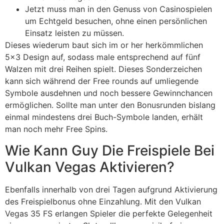
Jetzt muss man in den Genuss von Casinospielen
um Echtgeld besuchen, ohne einen persönlichen
Einsatz leisten zu müssen.
Dieses wiederum baut sich im or her herkömmlichen
5×3 Design auf, sodass male entsprechend auf fünf
Walzen mit drei Reihen spielt. Dieses Sonderzeichen
kann sich während der Free rounds auf umliegende
Symbole ausdehnen und noch bessere Gewinnchancen
ermöglichen. Sollte man unter den Bonusrunden bislang
einmal mindestens drei Buch-Symbole landen, erhält
man noch mehr Free Spins.
Wie Kann Guy Die Freispiele Bei
Vulkan Vegas Aktivieren?
Ebenfalls innerhalb von drei Tagen aufgrund Aktivierung
des Freispielbonus ohne Einzahlung. Mit den Vulkan
Vegas 35 FS erlangen Spieler die perfekte Gelegenheit