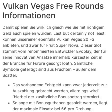
Vulkan Vegas Free Rounds
Informationen
Damit spielen Sie wirklich gleich wie Sie mit richtigem
Geld auch spielen würden. Last but certainly not least,
können unsereiner ebenfalls Vulkan Vegas 20 FS
anbieten, und zwar für Fruit Super Nova. Dieser Slot
stammt vom renommierten Entwickler Evoplay, der für
seine innovativen Ansätze innerhalb kürzester Zeit in
der Branche für Furore gesorgt loath. Sämtliche
Symbole gefertigt sind aus Früchten – außer dem
Scatter.
Das vorhandene Echtgeld kann zwar jederzeit zur
Auszahlung gebracht werden, allerdings wird”
“hierbei der zusätzliche Bonusbetrag storniert.
Solange mit Bonusguthaben gespielt werden, liegt
der maximale Einsatz bei 5€ pro Drehung.