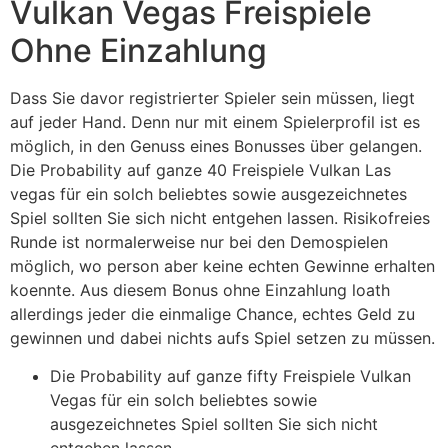
Vulkan Vegas Freispiele
Ohne Einzahlung
Dass Sie davor registrierter Spieler sein müssen, liegt
auf jeder Hand. Denn nur mit einem Spielerprofil ist es
möglich, in den Genuss eines Bonusses über gelangen.
Die Probability auf ganze 40 Freispiele Vulkan Las
vegas für ein solch beliebtes sowie ausgezeichnetes
Spiel sollten Sie sich nicht entgehen lassen. Risikofreies
Runde ist normalerweise nur bei den Demospielen
möglich, wo person aber keine echten Gewinne erhalten
koennte. Aus diesem Bonus ohne Einzahlung loath
allerdings jeder die einmalige Chance, echtes Geld zu
gewinnen und dabei nichts aufs Spiel setzen zu müssen.
Die Probability auf ganze fifty Freispiele Vulkan
Vegas für ein solch beliebtes sowie
ausgezeichnetes Spiel sollten Sie sich nicht