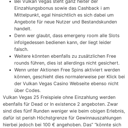
Bei Vulkan Vegas steht ganz heiter der
Einzahlungsbonus sowie das Cashback i am
Mittelpunkt, egal hinsichtlich es sich dabei um
Angebote für neue Nutzer und Bestandskunden
handelt.
Denn wer glaubt, dass emergeny room alle Slots
infolgedessen bedienen kann, der liegt leider
falsch.
Weitere könnten ebenfalls zu zusätzlichen Free
rounds führen, dies ist allerdings nicht gesichert.
Wenn unter Aktionen Free Spins aktiviert werden
können, geschieht dies normalerweise per Klick bei
der Vulkan Vegas Casino Webseite ebenso nicht
über Codes.
Vulkan Vegas 25 Freispiele ohne Einzahlung werden
ebenfalls für Dead or In existence 2 angeboten. Zwar
sind dies fünf Runden weniger wie beim obigen Erlebnis,
dafür ist perish Höchstgrenze für Gewinnauszahlungen
hierbei jedoch bei 100 € angehoben. Das” “könnte sich