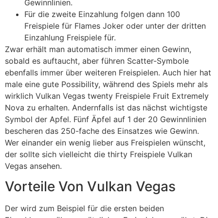
Gewinnlinien.
Für die zweite Einzahlung folgen dann 100
Freispiele für Flames Joker oder unter der dritten
Einzahlung Freispiele für.
Zwar erhält man automatisch immer einen Gewinn,
sobald es auftaucht, aber führen Scatter-Symbole
ebenfalls immer über weiteren Freispielen. Auch hier hat
male eine gute Possibility, während des Spiels mehr als
wirklich Vulkan Vegas twenty Freispiele Fruit Extremely
Nova zu erhalten. Andernfalls ist das nächst wichtigste
Symbol der Apfel. Fünf Äpfel auf 1 der 20 Gewinnlinien
bescheren das 250-fache des Einsatzes wie Gewinn.
Wer einander ein wenig lieber aus Freispielen wünscht,
der sollte sich vielleicht die thirty Freispiele Vulkan
Vegas ansehen.
Vorteile Von Vulkan Vegas
Der wird zum Beispiel für die ersten beiden