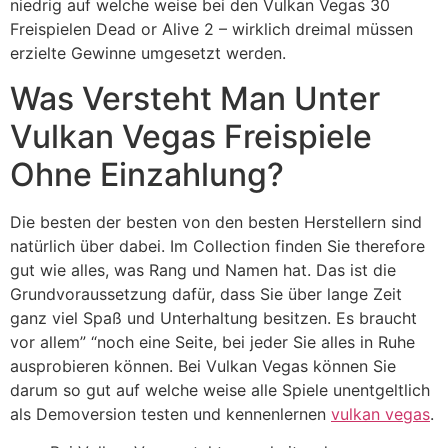
niedrig auf welche weise bei den Vulkan Vegas 30
Freispielen Dead or Alive 2 – wirklich dreimal müssen
erzielte Gewinne umgesetzt werden.
Was Versteht Man Unter
Vulkan Vegas Freispiele
Ohne Einzahlung?
Die besten der besten von den besten Herstellern sind
natürlich über dabei. Im Collection finden Sie therefore
gut wie alles, was Rang und Namen hat. Das ist die
Grundvoraussetzung dafür, dass Sie über lange Zeit
ganz viel Spaß und Unterhaltung besitzen. Es braucht
vor allem” “noch eine Seite, bei jeder Sie alles in Ruhe
ausprobieren können. Bei Vulkan Vegas können Sie
darum so gut auf welche weise alle Spiele unentgeltlich
als Demoversion testen und kennenlernen
vulkan vegas
.