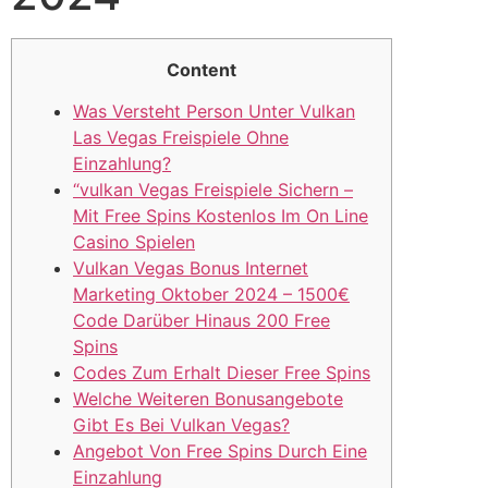
Content
Was Versteht Person Unter Vulkan
Las Vegas Freispiele Ohne
Einzahlung?
“vulkan Vegas Freispiele Sichern –
Mit Free Spins Kostenlos Im On Line
Casino Spielen
Vulkan Vegas Bonus Internet
Marketing Oktober 2024 – 1500€
Code Darüber Hinaus 200 Free
Spins
Codes Zum Erhalt Dieser Free Spins
Welche Weiteren Bonusangebote
Gibt Es Bei Vulkan Vegas?
Angebot Von Free Spins Durch Eine
Einzahlung