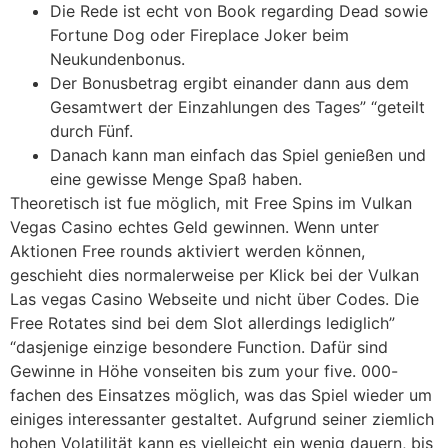
Die Rede ist echt von Book regarding Dead sowie
Fortune Dog oder Fireplace Joker beim
Neukundenbonus.
Der Bonusbetrag ergibt einander dann aus dem
Gesamtwert der Einzahlungen des Tages” “geteilt
durch Fünf.
Danach kann man einfach das Spiel genießen und
eine gewisse Menge Spaß haben.
Theoretisch ist fue möglich, mit Free Spins im Vulkan
Vegas Casino echtes Geld gewinnen. Wenn unter
Aktionen Free rounds aktiviert werden können,
geschieht dies normalerweise per Klick bei der Vulkan
Las vegas Casino Webseite und nicht über Codes. Die
Free Rotates sind bei dem Slot allerdings lediglich”
“dasjenige einzige besondere Function. Dafür sind
Gewinne in Höhe vonseiten bis zum your five. 000-
fachen des Einsatzes möglich, was das Spiel wieder um
einiges interessanter gestaltet. Aufgrund seiner ziemlich
hohen Volatilität kann es vielleicht ein wenig dauern, bis