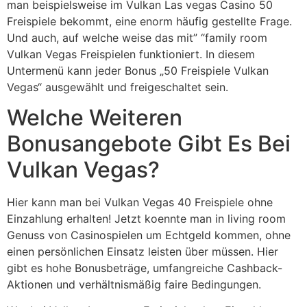
man beispielsweise im Vulkan Las vegas Casino 50
Freispiele bekommt, eine enorm häufig gestellte Frage.
Und auch, auf welche weise das mit” “family room
Vulkan Vegas Freispielen funktioniert. In diesem
Untermenü kann jeder Bonus „50 Freispiele Vulkan
Vegas“ ausgewählt und freigeschaltet sein.
Welche Weiteren
Bonusangebote Gibt Es Bei
Vulkan Vegas?
Hier kann man bei Vulkan Vegas 40 Freispiele ohne
Einzahlung erhalten! Jetzt koennte man in living room
Genuss von Casinospielen um Echtgeld kommen, ohne
einen persönlichen Einsatz leisten über müssen. Hier
gibt es hohe Bonusbeträge, umfangreiche Cashback-
Aktionen und verhältnismäßig faire Bedingungen.