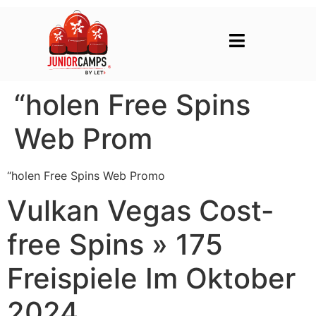
“holen Free Spins
Web Prom
“holen Free Spins Web Promo
Vulkan Vegas Cost-
free Spins » 175
Freispiele Im Oktober
2024