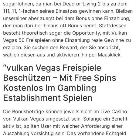
sogar lohnen, da man bei Dead or Living 2 bis zu dem
111. 11, 1-fachen seines Einsatzes gewinnen kann. Bleiben
unsereiner aber zuerst bei dem Bonus ohne Einzahlung,
den man darüber hinaus oft Bonus nennt. Stattdessen
besteht theoretisch sogar die Opportunity, mit Vulkan
Vegas 50 Freispielen ohne Einzahlung reale Gewinne zu
erzielen. Sie suchen den Reward, der Sie anspricht,
wählen diesen aus und aktivieren ihn per Mausklick.
“vulkan Vegas Freispiele
Beschützen – Mit Free Spins
Kostenlos Im Gambling
Establishment Spielen
Die Bonusbeträge können jeweils nicht im Live Casino
von Vulkan Vegas umgesetzt sein. Solange ein Benefit
aktiv ist, sollten User mit welcher Anforderung einer
Auszahlung vorsichtig sein. Das vorhandene Echtgeld