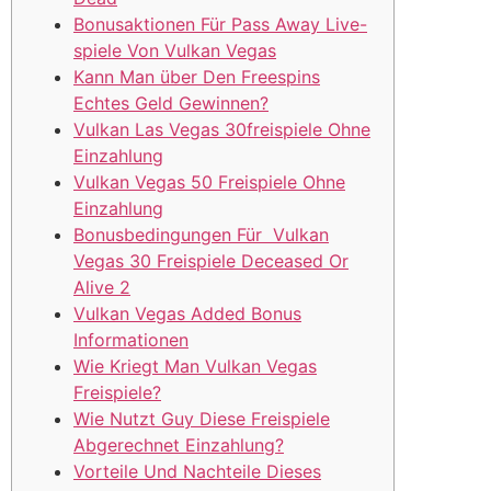
Bonusaktionen Für Pass Away Live-
spiele Von Vulkan Vegas
Kann Man über Den Freespins
Echtes Geld Gewinnen?
Vulkan Las Vegas 30freispiele Ohne
Einzahlung
Vulkan Vegas 50 Freispiele Ohne
Einzahlung
Bonusbedingungen Für Vulkan
Vegas 30 Freispiele Deceased Or
Alive 2
Vulkan Vegas Added Bonus
Informationen
Wie Kriegt Man Vulkan Vegas
Freispiele?
Wie Nutzt Guy Diese Freispiele
Abgerechnet Einzahlung?
Vorteile Und Nachteile Dieses