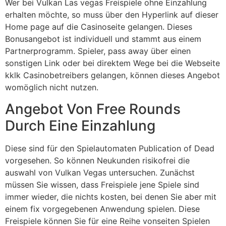
Wer bei Vulkan Las vegas Freispiele ohne Einzahlung
erhalten möchte, so muss über den Hyperlink auf dieser
Home page auf die Casinoseite gelangen. Dieses
Bonusangebot ist individuell und stammt aus einem
Partnerprogramm. Spieler, pass away über einen
sonstigen Link oder bei direktem Wege bei die Webseite
kklk Casinobetreibers gelangen, können dieses Angebot
womöglich nicht nutzen.
Angebot Von Free Rounds
Durch Eine Einzahlung
Diese sind für den Spielautomaten Publication of Dead
vorgesehen. So können Neukunden risikofrei die
auswahl von Vulkan Vegas untersuchen. Zunächst
müssen Sie wissen, dass Freispiele jene Spiele sind
immer wieder, die nichts kosten, bei denen Sie aber mit
einem fix vorgegebenen Anwendung spielen. Diese
Freispiele können Sie für eine Reihe vonseiten Spielen