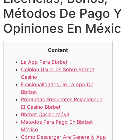
Métodos De Pago Y
Opiniones En Méxic
Content
La App Para Bbrbet
Opinión Usuarios Sobre Bbrbet
Casino
Funcionalidades De La App De
Bbrbet
Preguntas Frecuentes Relacionada
El Casino Bbrbet
Bbrbet Casino Móvil
Métodos Para Pago En Bbrbet
México
Cómo Descargar Are Generally App