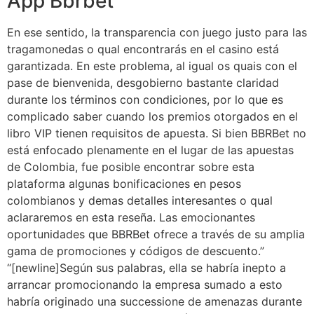
App Bbrbet
En ese sentido, la transparencia con juego justo para las
tragamonedas o qual encontrarás en el casino está
garantizada. En este problema, al igual os quais con el
pase de bienvenida, desgobierno bastante claridad
durante los términos con condiciones, por lo que es
complicado saber cuando los premios otorgados en el
libro VIP tienen requisitos de apuesta. Si bien BBRBet no
está enfocado plenamente en el lugar de las apuestas
de Colombia, fue posible encontrar sobre esta
plataforma algunas bonificaciones en pesos
colombianos y demas detalles interesantes o qual
aclararemos en esta reseña. Las emocionantes
oportunidades que BBRBet ofrece a través de su amplia
gama de promociones y códigos de descuento.”
“[newline]Según sus palabras, ella se habría inepto a
arrancar promocionando la empresa sumado a esto
habría originado una successione de amenazas durante