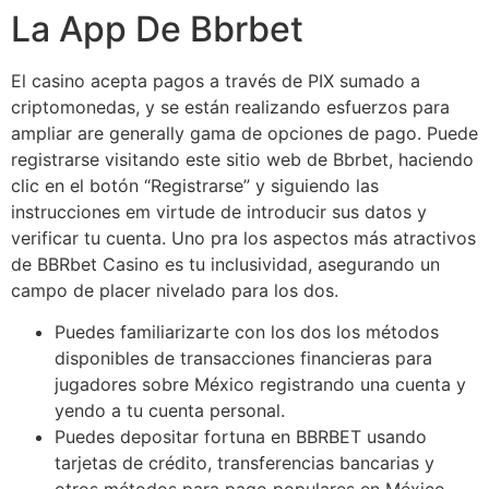
La App De Bbrbet
El casino acepta pagos a través de PIX sumado a
criptomonedas, y se están realizando esfuerzos para
ampliar are generally gama de opciones de pago. Puede
registrarse visitando este sitio web de Bbrbet, haciendo
clic en el botón “Registrarse” y siguiendo las
instrucciones em virtude de introducir sus datos y
verificar tu cuenta. Uno pra los aspectos más atractivos
de BBRbet Casino es tu inclusividad, asegurando un
campo de placer nivelado para los dos.
Puedes familiarizarte con los dos los métodos
disponibles de transacciones financieras para
jugadores sobre México registrando una cuenta y
yendo a tu cuenta personal.
Puedes depositar fortuna en BBRBET usando
tarjetas de crédito, transferencias bancarias y