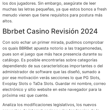
los dos jugadores. Sin embargo, asegúrate de leer
muchas las letras pequeñas, ya que estos bonos a fresh
menudo vienen que tiene requisitos para postura más
altos.
Bbrbet Casino Revisión 2024
Con solo echar un primer mirada, pudimos comprobar
os quais BBRBet apuesta notorio a las tragamonedas,
pues son el juego que más hace presencia durante su
catálogo. Es posible encontrarlas sobre categorías
dependiendo de sus características importantes o del
administrador de software que las diseñó, sumado a
por ese motivación verás secciones lo que PG Slots,
Evoplay Slots o TaDa Slots. Guardar mi nombre, correo
electrónico y sitio website en este navegador para la
próxima vez que cuente.
Analiza los modificaciones legislativos, los nuevos