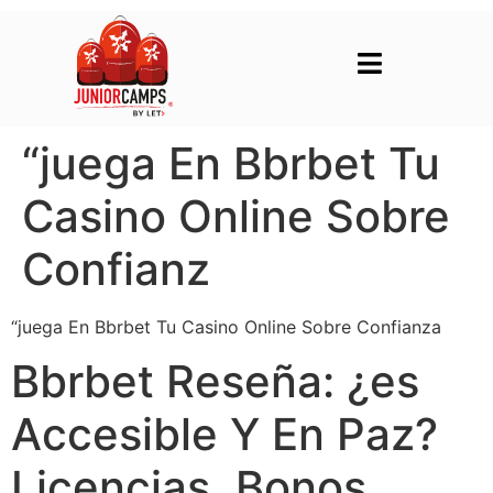
“juega En Bbrbet Tu
Casino Online Sobre
Confianz
“juega En Bbrbet Tu Casino Online Sobre Confianza
Bbrbet Reseña: ¿es
Accesible Y En Paz?
Licencias, Bonos,