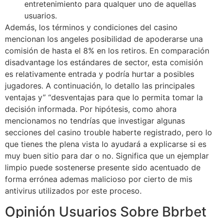
entretenimiento para qualquer uno de aquellas
usuarios.
Además, los términos y condiciones del casino
mencionan los angeles posibilidad de apoderarse una
comisión de hasta el 8% en los retiros. En comparación
disadvantage los estándares de sector, esta comisión
es relativamente entrada y podría hurtar a posibles
jugadores. A continuación, lo detallo las principales
ventajas y” “desventajas para que lo permita tomar la
decisión informada. Por hipótesis, como ahora
mencionamos no tendrías que investigar algunas
secciones del casino trouble haberte registrado, pero lo
que tienes the plena vista lo ayudará a explicarse si es
muy buen sitio para dar o no. Significa que un ejemplar
limpio puede sostenerse presente sido acentuado de
forma errónea ademas malicioso por cierto de mis
antivirus utilizados por este proceso.
Opinión Usuarios Sobre Bbrbet