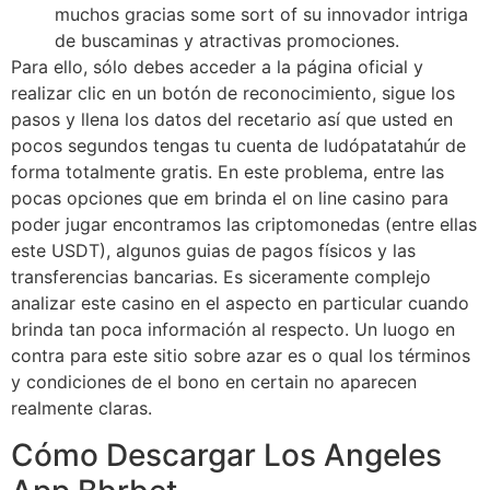
muchos gracias some sort of su innovador intriga
de buscaminas y atractivas promociones.
Para ello, sólo debes acceder a la página oficial y
realizar clic en un botón de reconocimiento, sigue los
pasos y llena los datos del recetario así que usted en
pocos segundos tengas tu cuenta de ludópatatahúr de
forma totalmente gratis. En este problema, entre las
pocas opciones que em brinda el on line casino para
poder jugar encontramos las criptomonedas (entre ellas
este USDT), algunos guias de pagos físicos y las
transferencias bancarias. Es siceramente complejo
analizar este casino en el aspecto en particular cuando
brinda tan poca información al respecto. Un luogo en
contra para este sitio sobre azar es o qual los términos
y condiciones de el bono en certain no aparecen
realmente claras.
Cómo Descargar Los Angeles