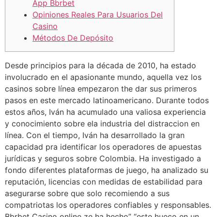
App Bbrbet
Opiniones Reales Para Usuarios Del
Casino
Métodos De Depósito
Desde principios para la década de 2010, ha estado
involucrado en el apasionante mundo, aquella vez los
casinos sobre línea empezaron the dar sus primeros
pasos en este mercado latinoamericano. Durante todos
estos años, Iván ha acumulado una valiosa experiencia
y conocimiento sobre ela industria del distraccion en
línea. Con el tiempo, Iván ha desarrollado la gran
capacidad pra identificar los operadores de apuestas
jurídicas y seguros sobre Colombia. Ha investigado a
fondo diferentes plataformas de juego, ha analizado su
reputación, licencias con medidas de estabilidad para
asegurarse sobre que solo recomiendo a sus
compatriotas los operadores confiables y responsables.
Bbrbet Casino online ze ha hecho” “este hueco en un