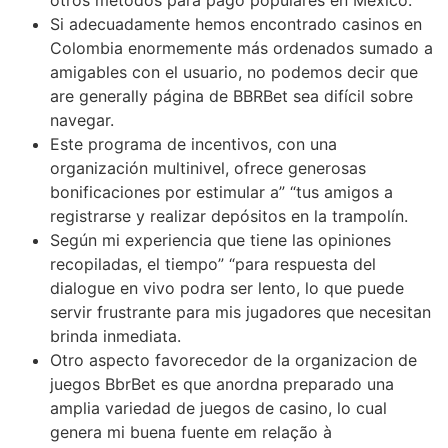
otros métodos para pago populares en México.
Si adecuadamente hemos encontrado casinos en
Colombia enormemente más ordenados sumado a
amigables con el usuario, no podemos decir que
are generally página de BBRBet sea difícil sobre
navegar.
Este programa de incentivos, con una
organización multinivel, ofrece generosas
bonificaciones por estimular a” “tus amigos a
registrarse y realizar depósitos en la trampolín.
Según mi experiencia que tiene las opiniones
recopiladas, el tiempo” “para respuesta del
dialogue en vivo podra ser lento, lo que puede
servir frustrante para mis jugadores que necesitan
brinda inmediata.
Otro aspecto favorecedor de la organizacion de
juegos BbrBet es que anordna preparado una
amplia variedad de juegos de casino, lo cual
genera mi buena fuente em relação à