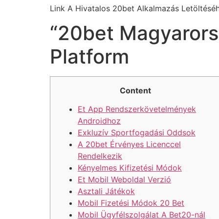
Link A Hivatalos 20bet Alkalmazás Letöltésé
“20bet Magyarors
Platform
Content
Et App Rendszerkövetelmények
Androidhoz
Exkluzív Sportfogadási Oddsok
A 20bet Érvényes Licenccel
Rendelkezik
Kényelmes Kifizetési Módok
Et Mobil Weboldal Verzió
Asztali Játékok
Mobil Fizetési Módok 20 Bet
Mobil Ügyfélszolgálat A Bet20-nál