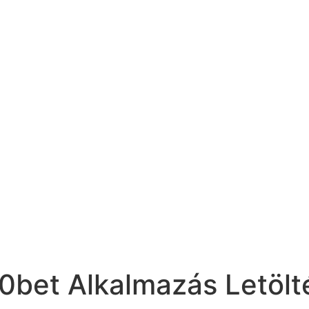
20bet Alkalmazás Letöl