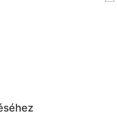
téséhez