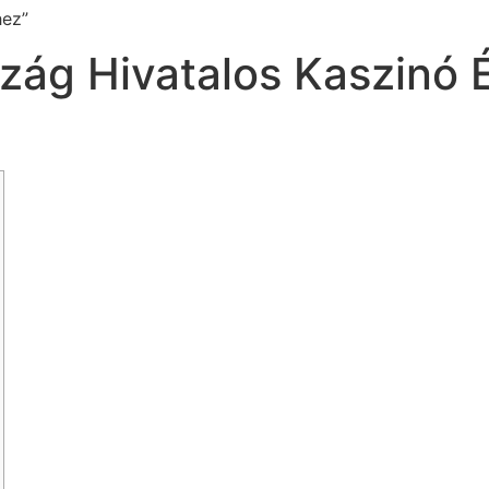
hez”
zág Hivatalos Kaszinó 