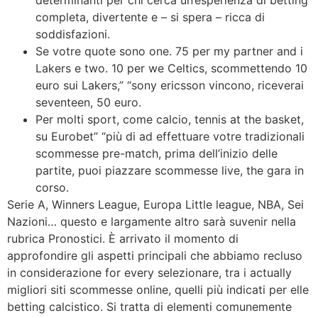
determinanti per chi cerca un’esperienza di betting
completa, divertente e – si spera – ricca di
soddisfazioni.
Se votre quote sono one. 75 per my partner and i
Lakers e two. 10 per we Celtics, scommettendo 10
euro sui Lakers,” “sony ericsson vincono, riceverai
seventeen, 50 euro.
Per molti sport, come calcio, tennis at the basket,
su Eurobet” “più di ad effettuare votre tradizionali
scommesse pre-match, prima dell’inizio delle
partite, puoi piazzare scommesse live, the gara in
corso.
Serie A, Winners League, Europa Little league, NBA, Sei
Nazioni… questo e largamente altro sarà suvenir nella
rubrica Pronostici. È arrivato il momento di
approfondire gli aspetti principali che abbiamo recluso
in considerazione for every selezionare, tra i actually
migliori siti scommesse online, quelli più indicati per elle
betting calcistico. Si tratta di elementi comunemente