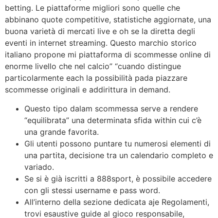
betting. Le piattaforme migliori sono quelle che
abbinano quote competitive, statistiche aggiornate, una
buona varietà di mercati live e oh se la diretta degli
eventi in internet streaming. Questo marchio storico
italiano propone mi piattaforma di scommesse online di
enorme livello che nel calcio” “cuando distingue
particolarmente each la possibilità pada piazzare
scommesse originali e addirittura in demand.
Questo tipo dalam scommessa serve a rendere
“equilibrata” una determinata sfida within cui c’è
una grande favorita.
Gli utenti possono puntare tu numerosi elementi di
una partita, decisione tra un calendario completo e
variado.
Se si è già iscritti a 888sport, è possibile accedere
con gli stessi username e pass word.
All’interno della sezione dedicata aje Regolamenti,
trovi esaustive guide al gioco responsabile,