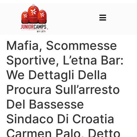
Mafia, Scommesse
Sportive, L’etna Bar:
We Dettagli Della
Procura Sull’arresto
Del Bassesse
Sindaco Di Croatia
Carmen Palo, Detto