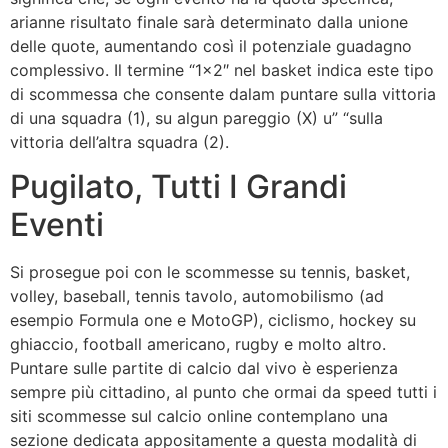
arianne risultato finale sarà determinato dalla unione
delle quote, aumentando così il potenziale guadagno
complessivo. Il termine “1×2″ nel basket indica este tipo
di scommessa che consente dalam puntare sulla vittoria
di una squadra (1), su algun pareggio (X) u” “sulla
vittoria dell’altra squadra (2).
Pugilato, Tutti I Grandi
Eventi
Si prosegue poi con le scommesse su tennis, basket,
volley, baseball, tennis tavolo, automobilismo (ad
esempio Formula one e MotoGP), ciclismo, hockey su
ghiaccio, football americano, rugby e molto altro.
Puntare sulle partite di calcio dal vivo è esperienza
sempre più cittadino, al punto che ormai da speed tutti i
siti scommesse sul calcio online contemplano una
sezione dedicata appositamente a questa modalità di