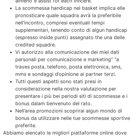
almeno 9 assist for each vincere.
La scommessa handicap nel basket implica elle
pronosticare quale squadra avrà la preferibile
nell’incontro, compresi eventuali tempi
supplementari, tenendo conto di algun handicap
(espresso inside punti) assegnato the una delle
credited squadre.
Vi autorizzo alla comunicazione dei miei dati
personali per comunicazione e marketing” “a
traves posta, telefono, posta elettronica, sms,
mms e sondaggi d’opinione ai partner terzi.
Tutti questi aspetti sono stati presi in
considerazione nella nostra valutazione per
presentare i più bei periodi siti di scommesse e i
bonus dalam benvenuto del rato.
Nell’area promozioni scoprirai algun mondo di
bonus da utilizzare nelle tue scommesse sportive
preferite.
Abbiamo elencato le migliori piattaforme online dove