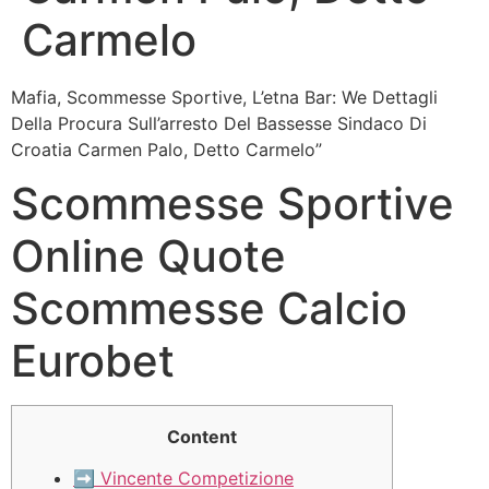
Carmelo
Mafia, Scommesse Sportive, L’etna Bar: We Dettagli
Della Procura Sull’arresto Del Bassesse Sindaco Di
Croatia Carmen Palo, Detto Carmelo”
Scommesse Sportive
Online Quote
Scommesse Calcio
Eurobet
Content
➡️ Vincente Competizione