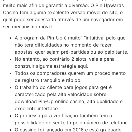
muito mais afin de garantir a diversão. O Pin Upwards
Casino tem alguma excelente versão móvel do site, o
qual pode ser acessada através de um navegador em
seu mecanismo móvel.
A program da Pin-Up é muito” “intuitiva, pelo que
não terá dificuldades no momento de fazer
apostas, quer sejam pré-partidas ou ao palpitante.
No entanto, ao contrário 2 slots, vale a pena
construir alguma estratégia aqui.
Todos os compradores querem um procedimento
de registro tranquilo e rápido.
O trabalho do cliente para jogos para get é
caracterizado pela alta velocidade sobre
download Pin-Up online casino, alta qualidade e
excelente interface.
O processo para verificação também tem a
possibilidade de ser feito pelo número de telefone.
O cassino foi lançado em 2016 e está graduado