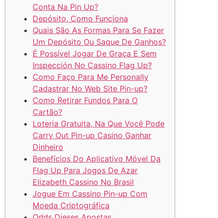
Conta Na Pin Up?
Depósito, Como Funciona
Quais São As Formas Para Se Fazer
Um Depósito Ou Saque De Ganhos?
É Possível Jogar De Graça E Sem
Inspección No Cassino Flag Up?
Como Faço Para Me Personally
Cadastrar No Web Site Pin-up?
Como Retirar Fundos Para O
Cartão?
Loteria Gratuita, Na Que Você Pode
Carry Out Pin-up Casino Ganhar
Dinheiro
Benefícios Do Aplicativo Móvel Da
Flag Up Para Jogos De Azar
Elizabeth Cassino No Brasil
Jogue Em Cassino Pin-up Com
Moeda Criptográfica
Odds Dieses Apostas