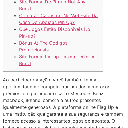
Site Formal De Pin-up Not Any
Brasil
Como Ze Cadastrar No Web-site Da
Casa De Apostas Pin Up?
Que Jogos Estão Disponíveis No
Pin-up?
Bônus At The Códigos
Promocionais
Site Formal Pin-up Casino Perform
Brasil
Ao participar da ação, você também tem a
oportunidade de competir por um dos generosos
prêmios, em particular o carro Mercedes Benz,
macbook, iPhone, câmera e outros presentes
igualmente generosos. A plataforma online Flag Up é
uma instituição que garante a sua segurança e também
fornece acesso a interessantes jogos de apostas. O
trabalho carry out clube é completamente transparente,