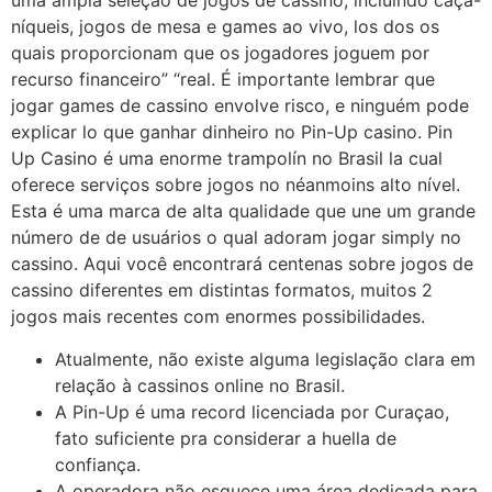
uma ampla seleção de jogos de cassino, incluindo caça-
níqueis, jogos de mesa e games ao vivo, los dos os
quais proporcionam que os jogadores joguem por
recurso financeiro” “real. É importante lembrar que
jogar games de cassino envolve risco, e ninguém pode
explicar lo que ganhar dinheiro no Pin-Up casino. Pin
Up Casino é uma enorme trampolín no Brasil la cual
oferece serviços sobre jogos no néanmoins alto nível.
Esta é uma marca de alta qualidade que une um grande
número de de usuários o qual adoram jogar simply no
cassino. Aqui você encontrará centenas sobre jogos de
cassino diferentes em distintas formatos, muitos 2
jogos mais recentes com enormes possibilidades.
Atualmente, não existe alguma legislação clara em
relação à cassinos online no Brasil.
A Pin-Up é uma record licenciada por Curaçao,
fato suficiente pra considerar a huella de
confiança.
A operadora não esquece uma área dedicada para