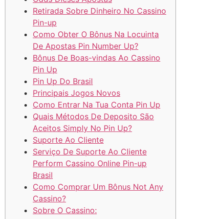
Retirada Sobre Dinheiro No Cassino
Pin-up
Como Obter O Bônus Na Locuinta
De Apostas Pin Number Up?
Bônus De Boas-vindas Ao Cassino
Pin Up
Pin Up Do Brasil
Principais Jogos Novos
Como Entrar Na Tua Conta Pin Up
Quais Métodos De Deposito São
Aceitos Simply No Pin Up?
Suporte Ao Cliente
Serviço De Suporte Ao Cliente
Perform Cassino Online Pin-up
Brasil
Como Comprar Um Bônus Not Any
Cassino?
Sobre O Cassino: