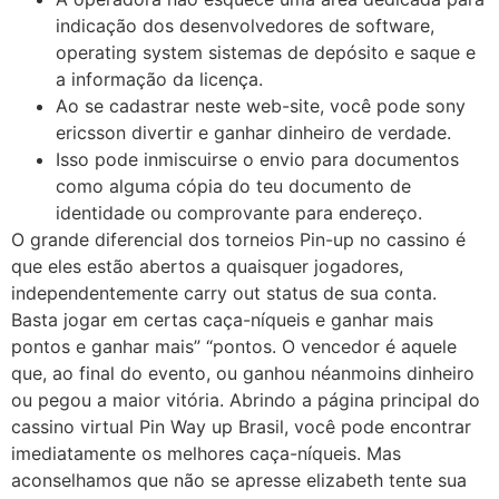
indicação dos desenvolvedores de software,
operating system sistemas de depósito e saque e
a informação da licença.
Ao se cadastrar neste web-site, você pode sony
ericsson divertir e ganhar dinheiro de verdade.
Isso pode inmiscuirse o envio para documentos
como alguma cópia do teu documento de
identidade ou comprovante para endereço.
O grande diferencial dos torneios Pin-up no cassino é
que eles estão abertos a quaisquer jogadores,
independentemente carry out status de sua conta.
Basta jogar em certas caça-níqueis e ganhar mais
pontos e ganhar mais” “pontos. O vencedor é aquele
que, ao final do evento, ou ganhou néanmoins dinheiro
ou pegou a maior vitória. Abrindo a página principal do
cassino virtual Pin Way up Brasil, você pode encontrar
imediatamente os melhores caça-níqueis. Mas
aconselhamos que não se apresse elizabeth tente sua