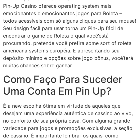
Pin-Up Casino oferece operating system mais
emocionantes e emocionantes jogos para Roleta –
todos acessíveis com só alguns cliques para seu mouse!
Seu design fácil para usar torna um Pin-Up fácil de
encontrar o game de Roleta o qual você’está
procurando, pretende você prefira some sort of roleta
americana systems européia. E apresentando seu
depósito mínimo e opções sobre jogo bônus, você’terá
muitas chances sobre ganhar.
Como Faço Para Suceder
Uma Conta Em Pin Up?
É a new escolha ótima em virtude de aqueles que
desejam uma experiência autêntica de cassino ao vivo,
no conforto de sua própria casa. Com alguma grande
variedade para jogos e promoções exclusivas, a seção
de cassino. É importante lembrar os quais, como