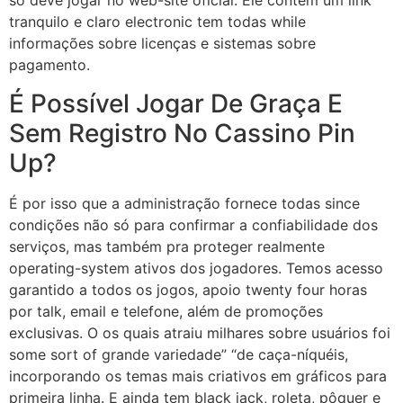
só deve jogar no web-site oficial. Ele contém um link
tranquilo e claro electronic tem todas while
informações sobre licenças e sistemas sobre
pagamento.
É Possível Jogar De Graça E
Sem Registro No Cassino Pin
Up?
É por isso que a administração fornece todas since
condições não só para confirmar a confiabilidade dos
serviços, mas também pra proteger realmente
operating-system ativos dos jogadores. Temos acesso
garantido a todos os jogos, apoio twenty four horas
por talk, email e telefone, além de promoções
exclusivas. O os quais atraiu milhares sobre usuários foi
some sort of grande variedade” “de caça-níquéis,
incorporando os temas mais criativos em gráficos para
primeira linha. E ainda tem black jack, roleta, pôquer e