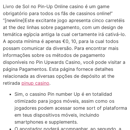
Livro de Sol no Pin-Up Online casino é um game
obrigatório para todos os fãs de cassinos online!”
“[newline]Este excitante jogo apresenta cinco carretéis
at the dez linhas sobre pagamento, com um design de
temática egípcia antiga la cual certamente irá cativá-lo.
A aposta mínima é apenas €0, 10, para la cual todos
possam comunicar da diversão. Para encontrar mais
informações sobre os métodos de pagamento
disponíveis no Pin Upwards Casino, você pode visitar a
página Pagamentos. Esta página fornece detalhes
relacionada as diversas opções de depósito at the
retirada
pinup casino
.
Sim, o cassino Pin number Up é en totalidad
otimizado para jogos móveis, assim como os
jogadores podem acessar some sort of plataforma
em teus dispositivos móveis, incluindo
smartphones e supplements.
O apostador poderá acompanhar, ao segundo, a